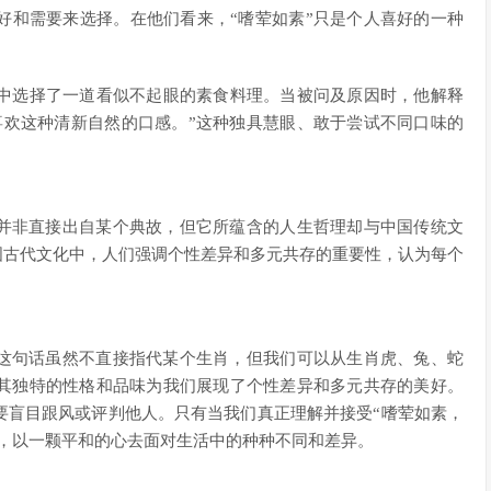
好和需要来选择。在他们看来，“嗜荤如素”只是个人喜好的一种
中选择了一道看似不起眼的素食料理。当被问及原因时，他解释
喜欢这种清新自然的口感。”这种独具慧眼、敢于尝试不同口味的
话并非直接出自某个典故，但它所蕴含的人生哲理却与中国传统文
中国古代文化中，人们强调个性差异和多元共存的重要性，认为每个
。
”这句话虽然不直接指代某个生肖，但我们可以从生肖虎、兔、蛇
其独特的性格和品味为我们展现了个性差异和多元共存的美好。
要盲目跟风或评判他人。只有当我们真正理解并接受“嗜荤如素，
”，以一颗平和的心去面对生活中的种种不同和差异。