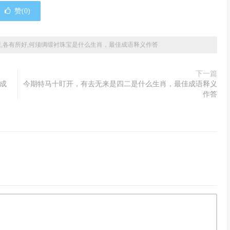
赞(
0
)
,各有所好,何须绸缎衬珠宝是什么生肖，最佳成语释义作答
下一篇
成
今期特马十盯开，有去无来是四二是什么生肖，最佳成语释义
作答