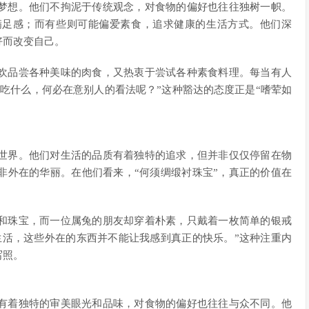
梦想。他们不拘泥于传统观念，对食物的偏好也往往独树一帜。
满足感；而有些则可能偏爱素食，追求健康的生活方式。他们深
好而改变自己。
欢品尝各种美味的肉食，又热衷于尝试各种素食料理。每当有人
吃什么，何必在意别人的看法呢？”这种豁达的态度正是“嗜荤如
世界。他们对生活的品质有着独特的追求，但并非仅仅停留在物
非外在的华丽。在他们看来，“何须绸缎衬珠宝”，真正的价值在
和珠宝，而一位属兔的朋友却穿着朴素，只戴着一枚简单的银戒
生活，这些外在的东西并不能让我感到真正的快乐。”这种注重内
写照。
有着独特的审美眼光和品味，对食物的偏好也往往与众不同。他