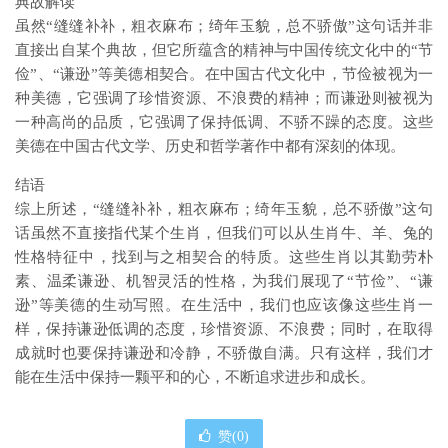
典故解读
虽然“缝缝补补，粗衣麻布；绮年玉貌，总不骄傲”这句话并非
直接出自某个典故，但它所蕴含的精神与中国传统文化中的“节
俭”、“谦逊”等美德相契合。在中国古代文化中，节俭被视为一
种美德，它强调了珍惜资源、不浪费的精神；而谦逊则被视为
一种高尚的品质，它强调了保持低调、不骄不躁的态度。这些
美德在中国古代文学、历史和哲学著作中都有深刻的体现。
结语
综上所述，“缝缝补补，粗衣麻布；绮年玉貌，总不骄傲”这句
话虽然不直接指代某个生肖，但我们可以从生肖牛、羊、兔的
性格特征中，找到与之相契合的特质。这些生肖以其勤劳朴
素、温柔谦逊、机智灵活的性格，为我们展现了“节俭”、“谦
逊”等美德的生动写照。在生活中，我们也应该像这些生肖一
样，保持谦逊低调的态度，珍惜资源、不浪费；同时，在取得
成就时也要保持谦逊和冷静，不骄傲自满。只有这样，我们才
能在生活中保持一颗平和的心，不断追求进步和成长。
赞(
0
)