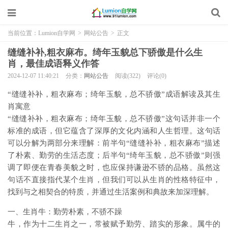
当前位置：
Lumion自学网
>
网站公告
>
正文
缝缝补补,粗衣麻布。绮年玉貌总下骄傲是什么生
肖，最佳成语释义作答
2024-12-07 11:40:21
分类：
网站公告
阅读(322)
评论(0)
“缝缝补补，粗衣麻布；绮年玉貌，总不骄傲”成语解读及其生
肖寓意
“缝缝补补，粗衣麻布；绮年玉貌，总不骄傲”这句话并非一个
标准的成语，但它蕴含了深厚的文化内涵和人生哲理。这句话
可以分解为两部分来理解：前半句“缝缝补补，粗衣麻布”描述
了朴素、勤劳的生活态度；后半句“绮年玉貌，总不骄傲”则强
调了即便在青春美貌之时，也应保持谦逊不骄的品格。虽然这
句话不直接指代某个生肖，但我们可以从生肖的性格特征中，
找到与之相契合的特质，并通过生活案例和典故来加深理解。
一、生肖牛：勤劳朴素，不骄不躁
牛，作为十二生肖之一，常被赋予勤劳、踏实的形象。属牛的