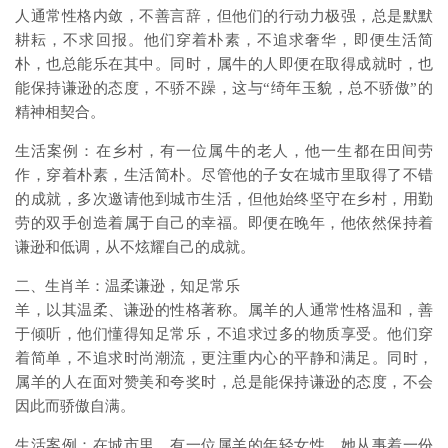
人通常性格内敛，不善言辞，但他们的行动力极强，总是默默
耕耘，不求回报。他们穿着朴素，不追求奢华，即便生活简
朴，也总能乐在其中。同时，属牛的人即便在取得成就时，也
能保持谦逊的态度，不骄不躁，这与“绮年玉貌，总不骄傲”的
精神相契合。
生活案例：在乡村，有一位属牛的老人，他一生都在田间劳
作，穿着朴素，生活简朴。尽管他的子女在城市里取得了不错
的成就，多次邀请他到城市生活，但他始终坚守在乡村，用勤
劳的双手创造着属于自己的幸福。即便在晚年，他依然保持着
谦逊和低调，从不炫耀自己的成就。
二、生肖羊：温柔谦逊，知足常乐
羊，以其温柔、谦逊的性格著称。属羊的人通常性格温和，善
于倾听，他们懂得知足常乐，不追求过多的物质享受。他们穿
着简单，不追求时尚潮流，更注重内心的平静和满足。同时，
属羊的人在面对赞美和夸奖时，总是能保持谦逊的态度，不会
因此而骄傲自满。
生活案例：在城市里，有一位属羊的年轻女性，她从事着一份