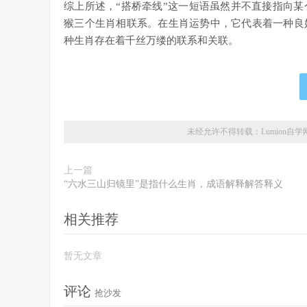
综上所述，“搭桥牵线”这一短语虽然并不直接指向
猴三个生肖相联系。在生肖运势中，它代表着一种良
种生肖存在着千丝万缕的联系和关联。
未经允许不得转载：
Lumion自学
上一篇
“六水三山归镜里”是指什么生肖，成语解释解答释义
相关推荐
暂无文章
评论
抢沙发