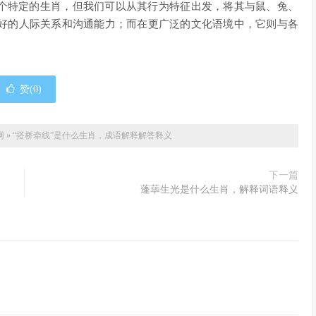
某个特定的生肖，但我们可以从其行为特征出发，将其与鼠、兔、
好的人际关系和沟通能力；而在更广泛的文化语境中，它则与各
赞(
0
)
网
»
“搭桥牵线”是什么生肖，成语解释解答释义
下一篇
蓬荜生光是什么生肖，解释词语释义