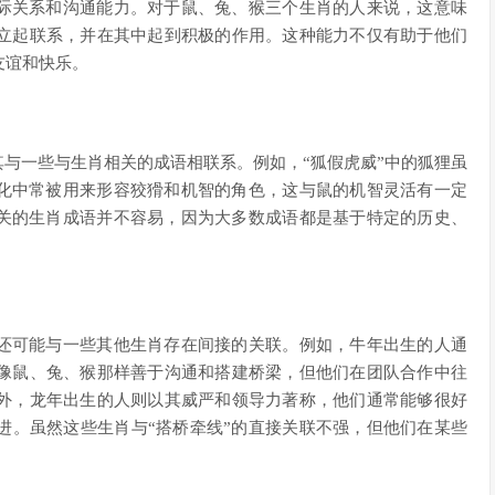
人际关系和沟通能力。对于鼠、兔、猴三个生肖的人来说，这意味
立起联系，并在其中起到积极的作用。这种能力不仅有助于他们
友谊和快乐。
其与一些与生肖相关的成语相联系。例如，“狐假虎威”中的狐狸虽
文化中常被用来形容狡猾和机智的角色，这与鼠的机智灵活有一定
相关的生肖成语并不容易，因为大多数成语都是基于特定的历史、
”还可能与一些其他生肖存在间接的关联。例如，牛年出生的人通
像鼠、兔、猴那样善于沟通和搭建桥梁，但他们在团队合作中往
外，龙年出生的人则以其威严和领导力著称，他们通常能够很好
进。虽然这些生肖与“搭桥牵线”的直接关联不强，但他们在某些