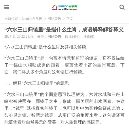
当前位置：
Lumion自学网
>
网站公告
>
正文
“六水三山归镜里”是指什么生肖，成语解释解答释义
2024-11-29 22:21:48
分类：
网站公告
阅读(487)
评论(0)
“六水三山归镜里”是什么生肖及其相关解读
“六水三山归镜里”是一句富有诗意和哲理的短语，它不仅描绘
了一幅山水相映成趣的画卷，更蕴含着丰富的生肖寓意。下
面，我们将从多个角度对这句话进行解读。
一、解释“六水三山归镜里”的意思
“六水三山归镜里”的字面意思可以理解为，六片水域和三座山
峰都被映照在一面镜子之中，形成一幅美丽的山水画卷。在这
里，“镜里”既指真实的镜子，也可以引申为某种象征或比喻，
如心灵之镜、智慧之镜等。从更广泛的角度来看，这句话还可
能蕴含着对自然美景的赞美、对人生哲理的感悟等。