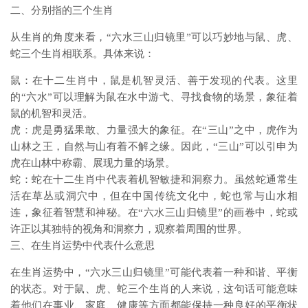
二、分别指的三个生肖
从生肖的角度来看，“六水三山归镜里”可以巧妙地与鼠、虎、
蛇三个生肖相联系。具体来说：
鼠：在十二生肖中，鼠是机智灵活、善于发现的代表。这里
的“六水”可以理解为鼠在水中游弋、寻找食物的场景，象征着
鼠的机智和灵活。
虎：虎是勇猛果敢、力量强大的象征。在“三山”之中，虎作为
山林之王，自然与山有着不解之缘。因此，“三山”可以引申为
虎在山林中称霸、展现力量的场景。
蛇：蛇在十二生肖中代表着机智敏捷和洞察力。虽然蛇通常生
活在草丛或洞穴中，但在中国传统文化中，蛇也常与山水相
连，象征着智慧和神秘。在“六水三山归镜里”的画卷中，蛇或
许正以其独特的视角和洞察力，观察着周围的世界。
三、在生肖运势中代表什么意思
在生肖运势中，“六水三山归镜里”可能代表着一种和谐、平衡
的状态。对于鼠、虎、蛇三个生肖的人来说，这句话可能意味
着他们在事业、家庭、健康等方面都能保持一种良好的平衡状