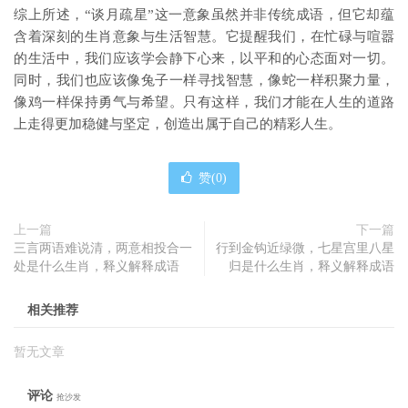
综上所述，“谈月疏星”这一意象虽然并非传统成语，但它却蕴
含着深刻的生肖意象与生活智慧。它提醒我们，在忙碌与喧嚣
的生活中，我们应该学会静下心来，以平和的心态面对一切。
同时，我们也应该像兔子一样寻找智慧，像蛇一样积聚力量，
像鸡一样保持勇气与希望。只有这样，我们才能在人生的道路
上走得更加稳健与坚定，创造出属于自己的精彩人生。
赞(
0
)
上一篇
下一篇
三言两语难说清，两意相投合一
行到金钩近绿微，七星宫里八星
处是什么生肖，释义解释成语
归是什么生肖，释义解释成语
相关推荐
暂无文章
评论
抢沙发