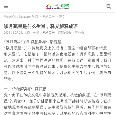
当前位置：
Lumion自学网
>
网站公告
>
正文
谈月疏星是什么生肖，释义解释成语
2024-11-27 23:41:35
分类：
网站公告
阅读(426)
评论(0)
“谈月疏星”的生肖意象与生活智慧
“谈月疏星”并非传统意义上的成语，但这一组合却富有诗意，
引人遐想。它描绘了一幅静谧的夜晚景象：月亮高悬，星星稀
疏，营造出一种宁静而深邃的氛围。在解读这一意象时，我们
可以尝试将其与生肖联系起来，挖掘其中蕴含的生活哲理与智
慧。以下是对三个生肖的解读，以及相关的生活案例、典故与
结语。
一、成语解读与生肖联想
兔：兔子在传统文化中常被视为温顺、机敏的象征。在“谈月疏
星”的意象中，兔子仿佛是那个在月光下静静聆听的智者，它机
敏地观察着稀疏的星辰，从中汲取智慧与灵感。兔子的形象在
这里寓意着在宁静中寻找智慧，以平和的心态面对生活中的挑