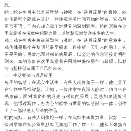
战。
蛇：蛇在生肖中代表着智慧与神秘。在“谈月疏星”的夜晚，蛇
仿佛是那个隐藏在暗处，静静观察着世间万物的智者。它虽然
不言不语，但内心却充满了对世界的深刻洞察。蛇的形象在这
里寓意着在沉默中积聚力量，以智慧应对复杂多变的人生。
鸡：鸡在生肖中象征着勤劳与准时。在“谈月疏星”的意象中，
鸡仿佛是那个在黎明前最早醒来，迎接新一天到来的勇士。它
不畏黑暗，勇敢地面对稀疏的星辰，以坚定的信念迎接光明的
到来。鸡的形象在这里寓意着在困境中保持勇气与希望，以勤
劳与坚持创造属于自己的未来。
二、生活案例与成语应用
兔子的智慧：在现实生活中，有些人就像兔子一样，他们善于
在宁静中寻找智慧。比如，一位作家在夜深人静时，独自坐在
书桌前，面对着窗外的月光与稀疏的星辰，灵感如泉涌般涌
现。他通过写作，将内心的感悟与世界的智慧融为一体，创作
出了一部部感人至深的作品。
蛇的沉默：有些人则像蛇一样，在沉默中积聚力量。比如，一
位科学家在实验室里默默无闻地工作了数十年，他从不张扬自