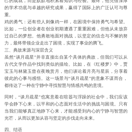
己的成就，而是默默地积累着知识与经验。最终，他凭借深厚
的学术功底与卓越的研究成果，赢得了国际上的广泛认可与尊
重。
鸡的勇气：还有些人则像鸡一样，在困境中保持勇气与希望。
比如，一位创业者在创业初期遭遇了重重困难，但他从未放弃
过自己的梦想。他勇敢地面对挑战，以坚定的信念与不懈的努
力，最终带领企业走出了困境，实现了事业的腾飞。
三、典故来源与深层含义
虽然“谈月疏星”并非直接出自某个具体的典故，但我们可以从
古代文学作品中找到类似的描绘。比如，在《红楼梦》中，贾
宝玉与林黛玉曾在夜晚赏月，他们谈论着月亮与星辰，分享着
彼此的心事与感悟。这一场景与“谈月疏星”的意象不谋而合，
都传达了一种在宁静中寻找智慧与情感共鸣的意境。
同时，“谈月疏星”也寓意着在喧嚣与浮躁的社会中，我们应该
学会静下心来，以平和的心态面对生活中的挑战与困境。只有
当我们能够真正地静下心来，才能感受到内心的宁静与智慧的
光芒，从而以更加从容与坚定的步伐走向未来。
四、结语