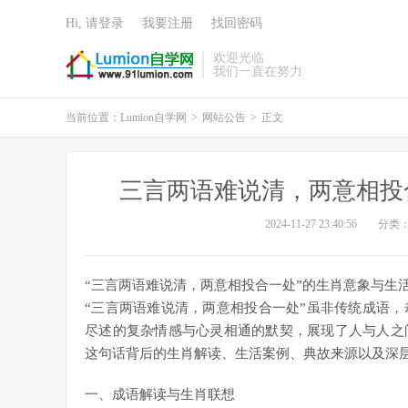
Hi, 请登录
我要注册
找回密码
欢迎光临
我们一直在努力
当前位置：
Lumion自学网
>
网站公告
>
正文
三言两语难说清，两意相投
2024-11-27 23:40:56
分类
“三言两语难说清，两意相投合一处”的生肖意象与生
“三言两语难说清，两意相投合一处”虽非传统成语
尽述的复杂情感与心灵相通的默契，展现了人与人之
这句话背后的生肖解读、生活案例、典故来源以及深
一、成语解读与生肖联想