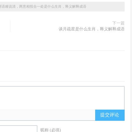
两语难说清，两意相投合一处是什么生肖，释义解释成语
下一篇
谈月疏星是什么生肖，释义解释成语
提交评论
昵称 (必填)