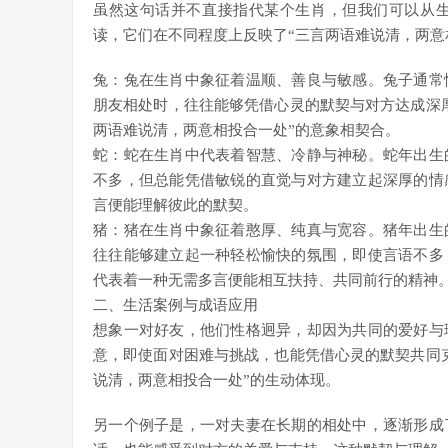
虽然这句话并不直接指代某个生肖，但我们可以从
读，它们在不同程度上反映了“三言两语难说清，两意
兔：兔在生肖中象征着温顺、善良与敏感。兔子通常
朋友相处时，往往能够凭借心灵的默契与对方达成深
两语难说清，两意相投合一处”的意象相契合。
蛇：蛇在生肖中代表着智慧、冷静与神秘。蛇年出生
不多，但总能凭借敏锐的直觉与对方建立起深厚的情
言便能理解彼此的默契。
猪：猪在生肖中象征着憨厚、纯真与宽容。猪年出生
往往能够建立起一种轻松愉快的氛围，即使言语不多
代表着一种无需多言便能相互扶持、共同前行的精神
二、生活案例与成语应用
想象一对好友，他们性格迥异，却因为共同的爱好与
意，即使面对困难与挑战，也能凭借心灵的默契共同
说清，两意相投合一处”的生动体现。
另一个例子是，一对夫妻在长期的相处中，逐渐形成