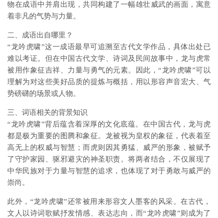
物在成语中并肩出现，共同构建了一幅雄壮威武的画面，寓意
着非凡的气势与力量。
二、成语出自哪里？
“龙吟虎啸”这一成语最早可追溯至古代文学作品，具体出处已
难以考证。但在中国古代文学、诗词及民间故事中，龙与虎常
被用作象征吉祥、力量与勇气的元素。因此，“龙吟虎啸”可以
理解为对这些美好品质的提炼与概括，用以形容声音宏大、气
势磅礴的场景或人物。
三、词语相关的背景知识
“龙吟虎啸”背后蕴含着深厚的文化底蕴。在中国古代，龙与虎
都是极为重要的图腾和象征。龙被视为皇权的象征，代表着至
高无上的权威与智慧；而虎则因其勇猛、威严的形象，被赋予
了守护家园、驱邪避灾的神圣职责。将两者结合，不仅展现了
中华民族对于力量与智慧的追求，也体现了对于勇敢与威严的
崇尚。
此外，“龙吟虎啸”还常被用来形容文人墨客的风采。在古代，
文人以诗词歌赋抒发情感、表达志向，而“龙吟虎啸”则成为了