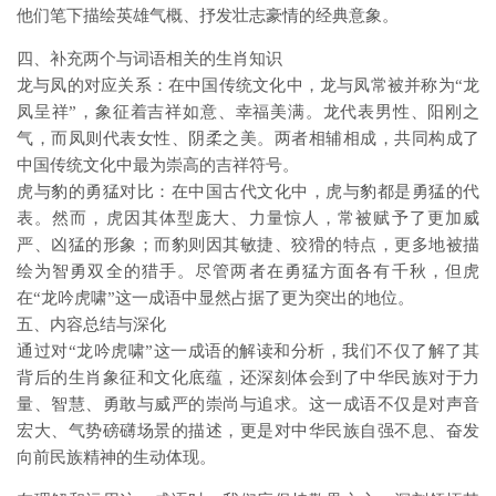
他们笔下描绘英雄气概、抒发壮志豪情的经典意象。
四、补充两个与词语相关的生肖知识
龙与凤的对应关系：在中国传统文化中，龙与凤常被并称为“龙
凤呈祥”，象征着吉祥如意、幸福美满。龙代表男性、阳刚之
气，而凤则代表女性、阴柔之美。两者相辅相成，共同构成了
中国传统文化中最为崇高的吉祥符号。
虎与豹的勇猛对比：在中国古代文化中，虎与豹都是勇猛的代
表。然而，虎因其体型庞大、力量惊人，常被赋予了更加威
严、凶猛的形象；而豹则因其敏捷、狡猾的特点，更多地被描
绘为智勇双全的猎手。尽管两者在勇猛方面各有千秋，但虎
在“龙吟虎啸”这一成语中显然占据了更为突出的地位。
五、内容总结与深化
通过对“龙吟虎啸”这一成语的解读和分析，我们不仅了解了其
背后的生肖象征和文化底蕴，还深刻体会到了中华民族对于力
量、智慧、勇敢与威严的崇尚与追求。这一成语不仅是对声音
宏大、气势磅礴场景的描述，更是对中华民族自强不息、奋发
向前民族精神的生动体现。