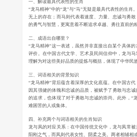
一、解读最具代表性的生肖
“龙马精神”中的“龙”与“马”无疑是最具代表性的生
无上的存在；而马则代表着速度、力量、忠诚与勇敢
的勇气与智慧，更寓意着不断追求卓越、勇往直前的
二、成语出自哪里？
“龙马精神”这一表述，虽然并非直接出自某个具体
评价。在中国古代文学、艺术及民间信仰中，龙与马
理解为对这些美好品质的提炼与概括，体现了中华民
三、词语相关的背景知识
“龙马精神”背后蕴含着深厚的文化底蕴。在中国古
因其强健的体魄和忠诚的品质，被赋予了勇敢与忠诚
的追求，也体现了对于勇敢与忠诚的崇尚。此外，“
难困苦的人或集体。
四、补充两个与词语相关的生肖知识
龙与凤的对应关系：在中国传统文化中，龙与凤常被
阳刚之气，而凤则代表女性、阴柔之美。两者相辅相