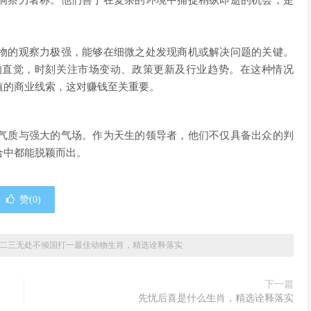
洞察力著称。他们善于在复杂的环境中捕捉稍纵即逝的机会，是
物的观察力极强，能够在细微之处发现商机或解决问题的关键。
的直觉，时刻关注市场变动、政策更新及行业趋势。在这种情况
值的商业线索，这对赚钱至关重要。
气质与强大的气场。作为天生的领导者，他们不仅具备出众的判
合中都能脱颖而出。
赞(
0
)
二三无处不倾国打一最佳动物生肖，精选诠释落实
下一篇
先忧后喜是什么生肖，精选诠释落实