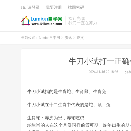
Hi, 请登录
我要注册
找回密码
欢迎光临
我们一直在努力
当前位置：
Lumion自学网
>
资讯
>
正文
牛刀小试打一正确
2024-11-16 22:18:36
分
牛刀小试指的是生肖蛇、生肖鼠、生肖兔
牛刀小试在十二生肖中代表的是蛇、鼠、兔
生肖蛇：养虎为患，养蛇吃鸡
蛇生肖的人在这个月份同样前景可期。蛇年出生的朋