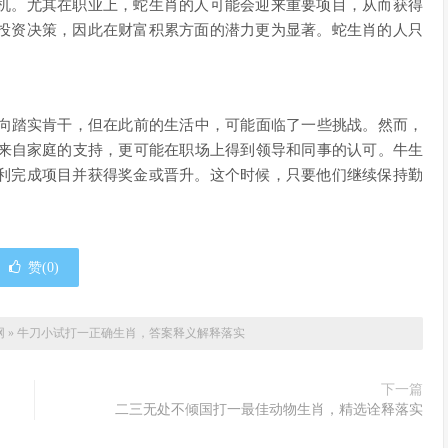
机。尤其在职业上，蛇生肖的人可能会迎来重要项目，从而获得
投资决策，因此在财富积累方面的潜力更为显著。蛇生肖的人只
。
一向踏实肯干，但在此前的生活中，可能面临了一些挑战。然而，
有来自家庭的支持，更可能在职场上得到领导和同事的认可。牛生
利完成项目并获得奖金或晋升。这个时候，只要他们继续保持勤
赞(
0
)
网
»
牛刀小试打一正确生肖，答案释义解释落实
下一篇
二三无处不倾国打一最佳动物生肖，精选诠释落实