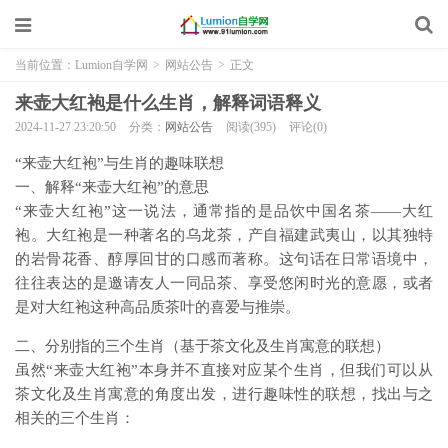
当前位置：
Lumion自学网
>
网站公告
>
正文
来壶大红袍是什么生肖，解释词语释义
2024-11-27 23:20:50
分类：
网站公告
阅读(395)
评论(0)
“来壶大红袍”与生肖的趣味联想
一、解释“来壶大红袍”的意思
“来壶大红袍”这一说法，通常指的是品饮中国名茶——大红
袍。大红袍是一种著名的乌龙茶，产自福建武夷山，以其独特
的岩骨花香、醇厚回甘的口感而著称。这句话在日常语境中，
往往表达的是邀请友人一同品茶、享受悠闲时光的意愿，或者
是对大红袍这种高品质茶叶的喜爱与推崇。
二、分别指的三个生肖（基于茶文化及生肖寓意的联想）
虽然“来壶大红袍”本身并不直接对应某个生肖，但我们可以从
茶文化及生肖寓意的角度出发，进行趣味性的联想，找出与之
相关的三个生肖：