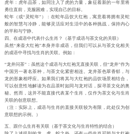
虎年：虎年品茶，如同注入了虎的力量，象征着新的一年里将
勇往直前，克服困难，实现自己的目标。
蛇年（或“灵蛇年”）：在蛇年品饮大红袍，寓意着将拥有灵蛇
般的智慧与冷静，能够灵活应对生活中的各种挑战，保持内心
的平和与宁静。
四、在成语中代表什么生肖？（基于成语与茶文化的关联）
虽然“来壶大红袍”本身并非成语，但我们可以从与茶文化相关
的成语中寻找与生肖的关联。例如：
“龙井问茶”：虽然这个成语与大红袍无直接关联，但“龙井”作为
中国另一著名茶种，与茶文化紧密相连。龙井茶色翠香郁，与
龙的形象相呼应。如果我们将其与大红袍的品饮场景相结合，
可以创意性地解读为在品茶时如同与龙对话，探寻茶文化的奥
秘。然而，这并不能直接代表某个生肖，仅作为茶文化与生肖
关联的创意联想。
（注：实际上，成语与生肖的直接关联较为有限，此处仅为创
意联想的示例。）
五、跟什么生肖有关联（基于茶文化与生肖特性的结合）
除了上述提到的龙、虎、蛇之外，还有一些生肖可能与大红袍