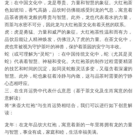
龙：在中国文化中，龙是尊贵、力量和智慧的象征。大红袍茶
色如琥珀，香气高扬，品饮时仿佛能感受到龙的气息，寓意着
品茶者拥有龙般的尊贵与智慧。此外，龙也代表着水的力量，
而茶与水密不可分，因此龙与大红袍茶文化有着天然的联系。
虎：虎是勇猛、力量和威严的象征。大红袍茶性温和而有力，
品饮后能让人精神焕发，仿佛注入了虎的力量。在茶文化中，
虎也常被视为守护茶叶的神兽，保护着茶园的安宁与丰收。
蛇（或可理解为“灵蛇”）：在中国传统文化中，蛇（尤其是灵
蛇）代表着智慧、神秘和变化。大红袍茶的制作过程需要精湛
的技艺和时间的沉淀，如同灵蛇般灵活多变，又蕴含着深邃的
智慧。此外，蛇也象征着冷静与内敛，这与品茶时需要的宁静
心态相呼应。
三、在生肖运势中代表什么意思（基于茶文化及生肖寓意的创
意解读）
将“来壶大红袍”与生肖运势相结合，我们可以进行如下创意解
读：
龙年：在龙年品饮大红袍，寓意着新的一年里将拥有龙的力量
与智慧，事业有成，家庭和睦，生活幸福美满。