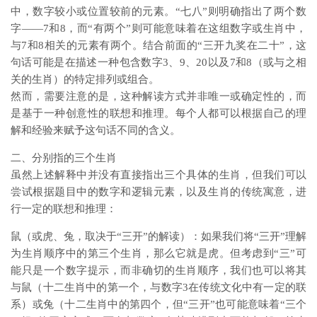
中，数字较小或位置较前的元素。“七八”则明确指出了两个数
字——7和8，而“有两个”则可能意味着在这组数字或生肖中，
与7和8相关的元素有两个。结合前面的“三开九奖在二十”，这
句话可能是在描述一种包含数字3、9、20以及7和8（或与之相
关的生肖）的特定排列或组合。
然而，需要注意的是，这种解读方式并非唯一或确定性的，而
是基于一种创意性的联想和推理。每个人都可以根据自己的理
解和经验来赋予这句话不同的含义。
二、分别指的三个生肖
虽然上述解释中并没有直接指出三个具体的生肖，但我们可以
尝试根据题目中的数字和逻辑元素，以及生肖的传统寓意，进
行一定的联想和推理：
鼠（或虎、兔，取决于“三开”的解读）：如果我们将“三开”理解
为生肖顺序中的第三个生肖，那么它就是虎。但考虑到“三”可
能只是一个数字提示，而非确切的生肖顺序，我们也可以将其
与鼠（十二生肖中的第一个，与数字3在传统文化中有一定的联
系）或兔（十二生肖中的第四个，但“三开”也可能意味着“三个