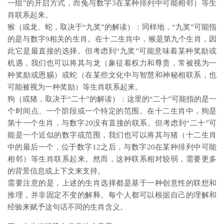
一组”的开启方式，而兔与数字3在某种排列中可能相邻）等生
肖联系起来。
猴（或龙、蛇，取决于“九奖”的解读）：同样地，“九奖”可能指
的是与数字9相关的生肖。在十二生肖中，猴是第九个生肖，因
此它是最直接的选择。但考虑到“九奖”可能意味着某种奖励或
机遇，我们也可以将其与龙（象征着权力和尊贵，常被视为一
种奖励或恩赐）或蛇（在某些文化中与智慧和神秘相联系，也
可能被视为一种奖励）等生肖联系起来。
狗（或猪，取决于“二十”的解读）：这里的“二十”可能指的是一
个时间点、一个阶段或一个特定的范围。在十二生肖中，狗是
第十一个生肖，与数字20没有直接的联系。但考虑到“二十”可
能是一个近似的数字或范围，我们也可以将其与猪（十二生肖
中的最后一个，位于数字12之后，与数字20在某种排列中可能
相邻）等生肖联系起来。然而，这种联系相对较弱，需要更多
的背景信息或上下文来支持。
需要注意的是，上述的生肖选择都是基于一种创意性的联想和
推理，并非固定不变的解释。每个人都可以根据自己的理解和
经验来赋予这句话不同的生肖含义。