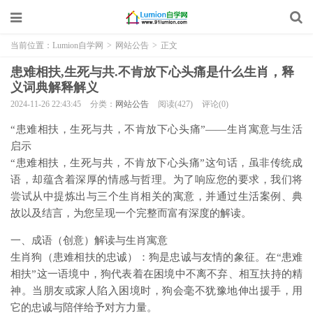
当前位置：
Lumion自学网
>
网站公告
>
正文
患难相扶,生死与共.不肯放下心头痛是什么生肖，释
义词典解释解义
2024-11-26 22:43:45
分类：
网站公告
阅读(427)
评论(0)
“患难相扶，生死与共，不肯放下心头痛”——生肖寓意与生活
启示
“患难相扶，生死与共，不肯放下心头痛”这句话，虽非传统成
语，却蕴含着深厚的情感与哲理。为了响应您的要求，我们将
尝试从中提炼出与三个生肖相关的寓意，并通过生活案例、典
故以及结言，为您呈现一个完整而富有深度的解读。
一、成语（创意）解读与生肖寓意
生肖狗（患难相扶的忠诚）：狗是忠诚与友情的象征。在“患难
相扶”这一语境中，狗代表着在困境中不离不弃、相互扶持的精
神。当朋友或家人陷入困境时，狗会毫不犹豫地伸出援手，用
它的忠诚与陪伴给予对方力量。