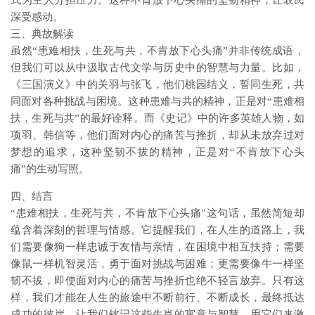
式为主人分担压力。这种不肯放下心头痛的坚韧精神，让农民
深受感动。
三、典故解读
虽然“患难相扶，生死与共，不肯放下心头痛”并非传统成语，
但我们可以从中汲取古代文学与历史中的智慧与力量。比如，
《三国演义》中的关羽与张飞，他们桃园结义，誓同生死，共
同面对各种挑战与困境。这种患难与共的精神，正是对“患难相
扶，生死与共”的最好诠释。而《史记》中的许多英雄人物，如
项羽、韩信等，他们面对内心的痛苦与挫折，却从未放弃过对
梦想的追求，这种坚韧不拔的精神，正是对“不肯放下心头
痛”的生动写照。
四、结言
“患难相扶，生死与共，不肯放下心头痛”这句话，虽然简短却
蕴含着深刻的哲理与情感。它提醒我们，在人生的道路上，我
们需要像狗一样忠诚于友情与亲情，在困境中相互扶持；需要
像鼠一样机智灵活，勇于面对挑战与困难；更需要像牛一样坚
韧不拔，即使面对内心的痛苦与挫折也绝不轻言放弃。只有这
样，我们才能在人生的旅途中不断前行、不断成长，最终抵达
成功的彼岸。让我们铭记这些生肖的寓意与智慧，用它们来激