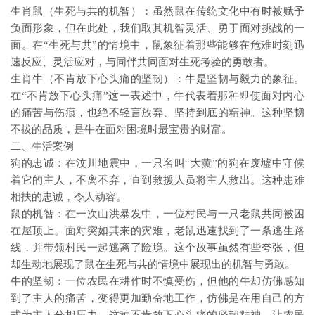
生肖鼠（生死与共的机智）：虽然鼠在传统文化中有时被赋予
负面形象，但在此处，我们取其机智灵活、勇于面对挑战的一
面。在“生死与共”的情境中，鼠象征着那些能够在危难时刻迅
速反应、灵活应对，与同伴共同面对生死考验的勇敢者。
生肖牛（不肯放下心头痛的坚韧）：牛是坚韧与毅力的象征。
在“不肯放下心头痛”这一表述中，牛代表着那种即使面对内心
的痛苦与伤痕，也绝不轻言放弃、坚持到底的精神。这种坚韧
不拔的品质，是牛在面对困境时最宝贵的财富。
二、生活案例
狗的忠诚：在汶川地震中，一只名叫“大黄”的狗在废墟中守候
着它的主人，不离不弃，直到救援人员将主人救出。这种患难
相扶的忠诚，令人动容。
鼠的机智：在一次山洪暴发中，一位村民与一只老鼠共同被困
在屋顶上。面对突如其来的灾难，老鼠迅速找到了一条逃生路
线，并带领村民一起逃离了险境。这个故事虽然有些夸张，但
却生动地展现了鼠在生死与共的情境中展现出的机智与勇敢。
牛的坚韧：一位农民在耕作时不慎受伤，但他的牛却仿佛感知
到了主人的痛苦，变得更加勤奋地工作，仿佛是在用自己的方