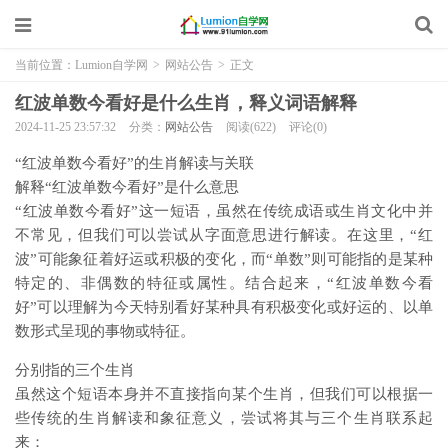
当前位置：
Lumion自学网
>
网站公告
>
正文
红波单数今看好是什么生肖，释义词语解释
2024-11-25 23:57:32
分类：
网站公告
阅读(622)
评论(0)
“红波单数今看好”的生肖解读与关联
解释“红波单数今看好”是什么意思
“红波单数今看好”这一短语，虽然在传统成语或生肖文化中并
不常见，但我们可以尝试从字面意思进行解读。在这里，“红
波”可能象征着好运或积极的变化，而“单数”则可能指的是某种
特定的、非偶数的特征或属性。结合起来，“红波单数今看
好”可以理解为今天特别看好某种具有积极变化或好运的、以单
数形式呈现的事物或特征。
分别指的三个生肖
虽然这个短语本身并不直接指向某个生肖，但我们可以根据一
些传统的生肖解读和象征意义，尝试将其与三个生肖联系起
来：