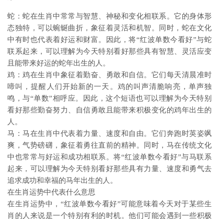
蛇：蛇在生肖中常常与智慧、神秘和变化相联系。它的身体形
态独特，可以蜿蜒曲折，象征着灵活和机智。同时，蛇在文化
中有时也代表着好运和财富。因此，将“红波单数今看好”与蛇
联系起来，可以理解为今天特别看好那些具有智慧、灵活应变
且能带来好运的蛇年出生的人。
鸡：鸡在生肖中象征着勤奋、勇敢和自信。它们每天清晨准时
啼叫，提醒人们开始新的一天。鸡的叫声清脆响亮，单声独
鸣，与“单数”相呼应。因此，这个短语也可以理解为今天特别
看好那些勤奋努力、自信勇敢且能带来积极变化的鸡年出生的
人。
马：马在生肖中代表着力量、速度和自由。它们奔跑时英姿飒
爽，气势磅礴，象征着勇往直前的精神。同时，马在传统文化
中也常常与好运和成功相联系。将“红波单数今看好”与马联系
起来，可以理解为今天特别看好那些具有力量、速度和勇气去
追求成功和幸福的马年出生的人。
在生肖运势中代表什么意思
在生肖运势中，“红波单数今看好”可能意味着今天对于某些生
肖的人来说是一个特别有利的时机。他们可能会遇到一些积极