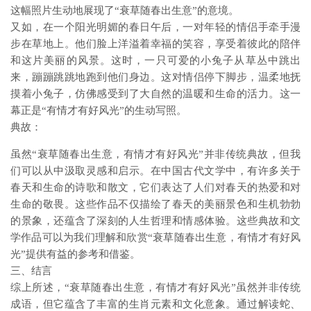
这幅照片生动地展现了“衰草随春出生意”的意境。
又如，在一个阳光明媚的春日午后，一对年轻的情侣手牵手漫
步在草地上。他们脸上洋溢着幸福的笑容，享受着彼此的陪伴
和这片美丽的风景。这时，一只可爱的小兔子从草丛中跳出
来，蹦蹦跳跳地跑到他们身边。这对情侣停下脚步，温柔地抚
摸着小兔子，仿佛感受到了大自然的温暖和生命的活力。这一
幕正是“有情才有好风光”的生动写照。
典故：
虽然“衰草随春出生意，有情才有好风光”并非传统典故，但我
们可以从中汲取灵感和启示。在中国古代文学中，有许多关于
春天和生命的诗歌和散文，它们表达了人们对春天的热爱和对
生命的敬畏。这些作品不仅描绘了春天的美丽景色和生机勃勃
的景象，还蕴含了深刻的人生哲理和情感体验。这些典故和文
学作品可以为我们理解和欣赏“衰草随春出生意，有情才有好风
光”提供有益的参考和借鉴。
三、结言
综上所述，“衰草随春出生意，有情才有好风光”虽然并非传统
成语，但它蕴含了丰富的生肖元素和文化意象。通过解读蛇、