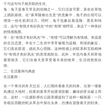
个与这句句子相关联的生肖。
兔：兔子是春天常见的动物之一，它们活泼可爱，喜欢在草地
上跳跃嬉戏。在“衰草随春出生意”的意象中，兔子的出现可以
增添一份生机和活力。同时，兔子也象征着温顺、善良和纯
洁，这与“有情才有好风光”中的“有情”相呼应，表达了一种美好
的情感氛围。
羊：在“有情才有好风光”中，“有情”可以理解为有情感、有温度
的生活态度。羊在十二生肖中常常被视为温顺、和谐的象征，
它们喜欢群居，彼此关心照顾。这种情感上的联系和互助精神
与“有情才有好风光”的意境相契合。此外，羊也与春天和草地
紧密相关，它们在春天里享受着丰美的牧草，生活得悠然自
得。
二、生活案例与典故
生活案例：
在一个寒冷的冬天过后，人们期待着春天的到来。当第一缕春
风拂过大地时，枯黄的衰草开始逐渐苏醒，嫩绿的芽尖破土而
出。这时，一位摄影师在公园里捕捉到了这样一幅画面：一只
冬眠后苏醒的蛇从草丛中探出头来，仿佛在迎接春天的到来。