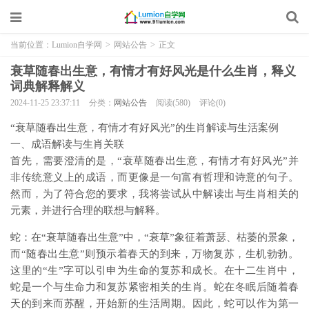
当前位置：
Lumion自学网
>
网站公告
>
正文
衰草随春出生意，有情才有好风光是什么生肖，释义
词典解释解义
2024-11-25 23:37:11
分类：
网站公告
阅读(580)
评论(0)
“衰草随春出生意，有情才有好风光”的生肖解读与生活案例
一、成语解读与生肖关联
首先，需要澄清的是，“衰草随春出生意，有情才有好风光”并
非传统意义上的成语，而更像是一句富有哲理和诗意的句子。
然而，为了符合您的要求，我将尝试从中解读出与生肖相关的
元素，并进行合理的联想与解释。
蛇：在“衰草随春出生意”中，“衰草”象征着萧瑟、枯萎的景象，
而“随春出生意”则预示着春天的到来，万物复苏，生机勃勃。
这里的“生”字可以引申为生命的复苏和成长。在十二生肖中，
蛇是一个与生命力和复苏紧密相关的生肖。蛇在冬眠后随着春
天的到来而苏醒，开始新的生活周期。因此，蛇可以作为第一