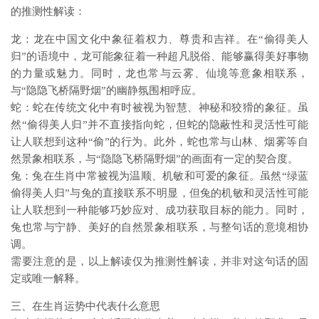
的推测性解读：
龙：龙在中国文化中象征着权力、尊贵和吉祥。在“偷得美人
归”的语境中，龙可能象征着一种超凡脱俗、能够赢得美好事物
的力量或魅力。同时，龙也常与云雾、仙境等意象相联系，
与“隐隐飞桥隔野烟”的幽静氛围相呼应。
蛇：蛇在传统文化中有时被视为智慧、神秘和狡猾的象征。虽
然“偷得美人归”并不直接指向蛇，但蛇的隐蔽性和灵活性可能
让人联想到这种“偷”的行为。此外，蛇也常与山林、烟雾等自
然景象相联系，与“隐隐飞桥隔野烟”的画面有一定的契合度。
兔：兔在生肖中常被视为温顺、机敏和可爱的象征。虽然“绿蓝
偷得美人归”与兔的直接联系不明显，但兔的机敏和灵活性可能
让人联想到一种能够巧妙应对、成功获取目标的能力。同时，
兔也常与宁静、美好的自然景象相联系，与整句话的意境相协
调。
需要注意的是，以上解读仅为推测性解读，并非对这句话的固
定或唯一解释。
三、在生肖运势中代表什么意思