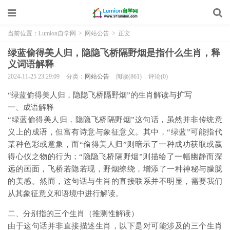
当前位置：
Lumion自学网
>
网站公告
>
正文
绿蓝偷得美人归，隐隐飞桥隔野烟是指什么生肖，释
义词语解释
2024-11-25 23:29:09
分类：
网站公告
阅读(861)
评论(0)
“绿蓝偷得美人归，隐隐飞桥隔野烟”的生肖解读与扩写
一、成语解释
“绿蓝偷得美人归，隐隐飞桥隔野烟”这句话，虽然并非传统意
义上的成语，但富有诗意与象征意义。其中，“绿蓝”可能指代
某种色彩或意象，而“偷得美人归”则暗示了一种成功获取或赢
得心仪之物的行为；“隐隐飞桥隔野烟”则描绘了一幅幽静而深
远的画面，飞桥若隐若现，野烟缭绕，增添了一种神秘与朦胧
的美感。然而，这句话与生肖的直接联系并不明显，需要我们
从其象征意义和语境中进行解读。
二、分别指的三个生肖（推测性解读）
由于这句话并非直接描述生肖，以下是对可能涉及的三个生肖