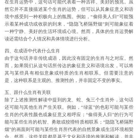
在生肖运势中，这句话可能代表着一种吉祥、美好的预兆。虽
然它并不直接描述某个生肖的运势，但可以从其象征意义和语
境中感受到一种积极向上的氛围。例如，“偷得美人归”可能预
示着某种成功或收获的到来，“隐隐飞桥隔野烟”则可能象征着
一种宁静、美好的生活环境或心境。然而，具体的生肖运势解
读还需结合个人情况和具体情境进行分析。
四、在成语中代表什么生肖
由于这句话并非传统成语，因此没有固定的生肖与之对应。然
而，如果我们从这句话所传达的象征意义和语境出发，可以将
其与某些具有相似意象或特质的生肖相联系。但需要注意的
是，这种联系是主观的、推测性的，并非固定不变的事实。
五、跟什么生肖有关联
除了上述推测性解读中提到的龙、蛇、兔三个生肖外，这句话
还可能与其他生肖产生关联。例如，“绿蓝”的色彩可能与某些
生肖的代表性颜色或象征意义相呼应；“偷得美人归”的行为可
能与某些生肖的机智、勇敢或狡猾特质相联系；“隐隐飞桥隔野
烟”的画面则可能与某些生肖所代表的自然景象或生活环境相契
合。然而，这些关联都是基于文化和语境的推测和解读，并非