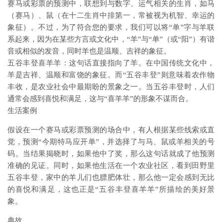
赛马或彩票的预测中，联想到与数字、运气相关的生肖，如马
（赛马）、鼠（在十二生肖中排第一，常被视为机智、幸运的
象征）。不过，为了符合您的要求，我们可以将“单”字与羊联
系起来，因为在某些方言或文化中，“羊”与“单”（或“阳”）有谐
音或相似的发音，同时羊也是温顺、吉祥的象征。
五谷丰登喜羊羊：这句话直接指向了羊。在中国传统文化中，
羊是吉祥、温顺和富饶的象征。而“五谷丰登”则意味着农作物
丰收，是农业社会中最期盼的景象之一。当五谷丰登时，人们
通常会感到喜悦和满足，这与“喜羊羊”的形象不谋而合。
生活案例
假设在一个赛马或彩票预测的场合中，有人根据某些线索或直
觉，预测“今期特马应开单”，并选择了与马、鼠或羊相关的号
码。当结果揭晓时，如果他中了奖，那么这句话就成了他预测
准确的见证。同时，如果他生活在一个农业社区，看到田野里
五谷丰登，家中的羊儿们也膘肥体壮，那么他一定会感到无比
的喜悦和满足，这也正是“五谷丰登喜羊羊”所描绘的美好景
象。
典故