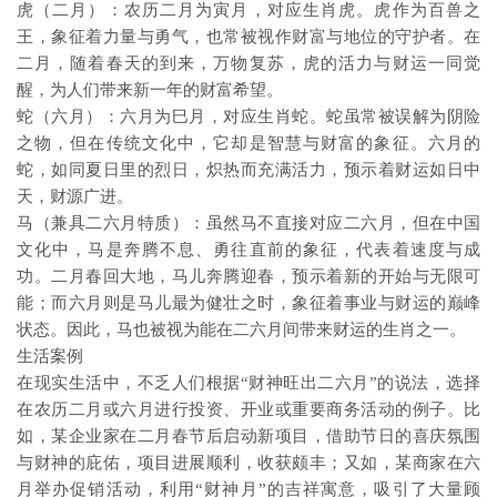
虎（二月）：农历二月为寅月，对应生肖虎。虎作为百兽之
王，象征着力量与勇气，也常被视作财富与地位的守护者。在
二月，随着春天的到来，万物复苏，虎的活力与财运一同觉
醒，为人们带来新一年的财富希望。
蛇（六月）：六月为巳月，对应生肖蛇。蛇虽常被误解为阴险
之物，但在传统文化中，它却是智慧与财富的象征。六月的
蛇，如同夏日里的烈日，炽热而充满活力，预示着财运如日中
天，财源广进。
马（兼具二六月特质）：虽然马不直接对应二六月，但在中国
文化中，马是奔腾不息、勇往直前的象征，代表着速度与成
功。二月春回大地，马儿奔腾迎春，预示着新的开始与无限可
能；而六月则是马儿最为健壮之时，象征着事业与财运的巅峰
状态。因此，马也被视为能在二六月间带来财运的生肖之一。
生活案例
在现实生活中，不乏人们根据“财神旺出二六月”的说法，选择
在农历二月或六月进行投资、开业或重要商务活动的例子。比
如，某企业家在二月春节后启动新项目，借助节日的喜庆氛围
与财神的庇佑，项目进展顺利，收获颇丰；又如，某商家在六
月举办促销活动，利用“财神月”的吉祥寓意，吸引了大量顾