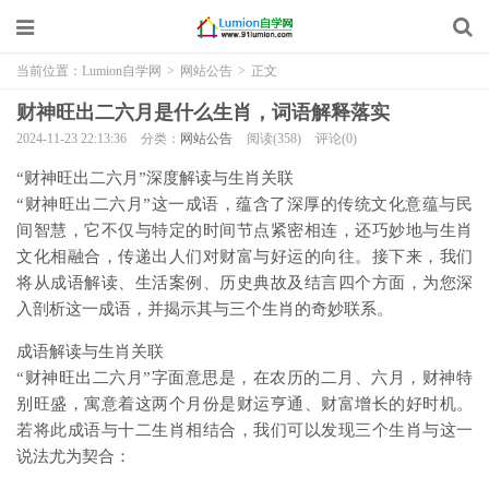
当前位置：
Lumion自学网
>
网站公告
>
正文
财神旺出二六月是什么生肖，词语解释落实
2024-11-23 22:13:36
分类：
网站公告
阅读(358)
评论(0)
“财神旺出二六月”深度解读与生肖关联
“财神旺出二六月”这一成语，蕴含了深厚的传统文化意蕴与民
间智慧，它不仅与特定的时间节点紧密相连，还巧妙地与生肖
文化相融合，传递出人们对财富与好运的向往。接下来，我们
将从成语解读、生活案例、历史典故及结言四个方面，为您深
入剖析这一成语，并揭示其与三个生肖的奇妙联系。
成语解读与生肖关联
“财神旺出二六月”字面意思是，在农历的二月、六月，财神特
别旺盛，寓意着这两个月份是财运亨通、财富增长的好时机。
若将此成语与十二生肖相结合，我们可以发现三个生肖与这一
说法尤为契合：