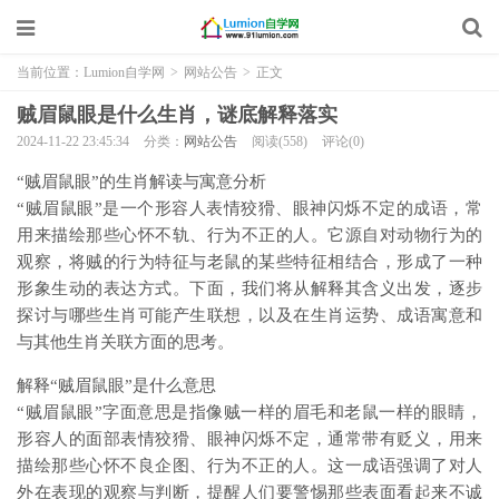
当前位置：
Lumion自学网
>
网站公告
>
正文
贼眉鼠眼是什么生肖，谜底解释落实
2024-11-22 23:45:34
分类：
网站公告
阅读(558)
评论(0)
“贼眉鼠眼”的生肖解读与寓意分析
“贼眉鼠眼”是一个形容人表情狡猾、眼神闪烁不定的成语，常
用来描绘那些心怀不轨、行为不正的人。它源自对动物行为的
观察，将贼的行为特征与老鼠的某些特征相结合，形成了一种
形象生动的表达方式。下面，我们将从解释其含义出发，逐步
探讨与哪些生肖可能产生联想，以及在生肖运势、成语寓意和
与其他生肖关联方面的思考。
解释“贼眉鼠眼”是什么意思
“贼眉鼠眼”字面意思是指像贼一样的眉毛和老鼠一样的眼睛，
形容人的面部表情狡猾、眼神闪烁不定，通常带有贬义，用来
描绘那些心怀不良企图、行为不正的人。这一成语强调了对人
外在表现的观察与判断，提醒人们要警惕那些表面看起来不诚