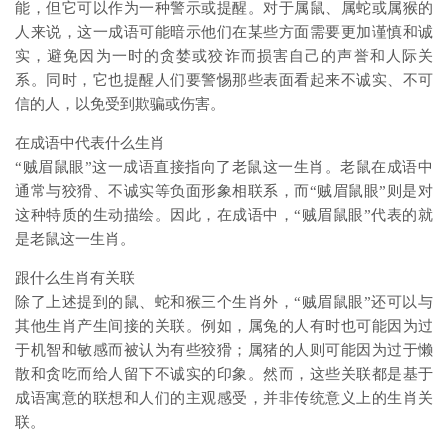
能，但它可以作为一种警示或提醒。对于属鼠、属蛇或属猴的
人来说，这一成语可能暗示他们在某些方面需要更加谨慎和诚
实，避免因为一时的贪婪或狡诈而损害自己的声誉和人际关
系。同时，它也提醒人们要警惕那些表面看起来不诚实、不可
信的人，以免受到欺骗或伤害。
在成语中代表什么生肖
“贼眉鼠眼”这一成语直接指向了老鼠这一生肖。老鼠在成语中
通常与狡猾、不诚实等负面形象相联系，而“贼眉鼠眼”则是对
这种特质的生动描绘。因此，在成语中，“贼眉鼠眼”代表的就
是老鼠这一生肖。
跟什么生肖有关联
除了上述提到的鼠、蛇和猴三个生肖外，“贼眉鼠眼”还可以与
其他生肖产生间接的关联。例如，属兔的人有时也可能因为过
于机智和敏感而被认为有些狡猾；属猪的人则可能因为过于懒
散和贪吃而给人留下不诚实的印象。然而，这些关联都是基于
成语寓意的联想和人们的主观感受，并非传统意义上的生肖关
联。