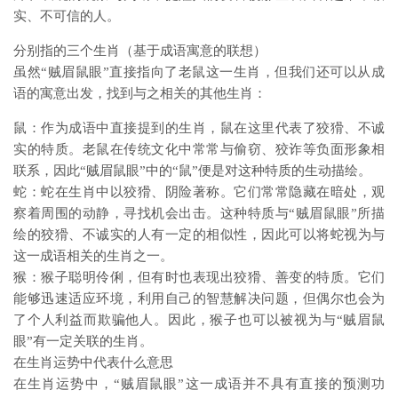
实、不可信的人。
分别指的三个生肖（基于成语寓意的联想）
虽然“贼眉鼠眼”直接指向了老鼠这一生肖，但我们还可以从成
语的寓意出发，找到与之相关的其他生肖：
鼠：作为成语中直接提到的生肖，鼠在这里代表了狡猾、不诚
实的特质。老鼠在传统文化中常常与偷窃、狡诈等负面形象相
联系，因此“贼眉鼠眼”中的“鼠”便是对这种特质的生动描绘。
蛇：蛇在生肖中以狡猾、阴险著称。它们常常隐藏在暗处，观
察着周围的动静，寻找机会出击。这种特质与“贼眉鼠眼”所描
绘的狡猾、不诚实的人有一定的相似性，因此可以将蛇视为与
这一成语相关的生肖之一。
猴：猴子聪明伶俐，但有时也表现出狡猾、善变的特质。它们
能够迅速适应环境，利用自己的智慧解决问题，但偶尔也会为
了个人利益而欺骗他人。因此，猴子也可以被视为与“贼眉鼠
眼”有一定关联的生肖。
在生肖运势中代表什么意思
在生肖运势中，“贼眉鼠眼”这一成语并不具有直接的预测功