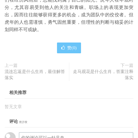
们在经历风雨后，总能找到属于自己的阳光。虎年人在年底时
分，尤其容易受到他人的关注和青睐。职场上的表现更加突
出，因而往往能够获得更多的机会，成为团队中的佼佼者。但
虎年的人也需谨慎，勇气固然重要，但理性的判断与稳妥的计
划同样不可或缺。
赞(
0
)
上一篇
下一篇
流连忘返是什么生肖，最佳解答
走马观花是什么生肖，答案注释
落实
落实
相关推荐
暂无文章
评论
抢沙发