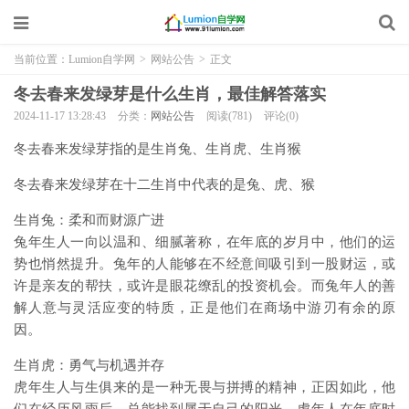
当前位置：
Lumion自学网
>
网站公告
>
正文
冬去春来发绿芽是什么生肖，最佳解答落实
2024-11-17 13:28:43
分类：
网站公告
阅读(781)
评论(0)
冬去春来发绿芽指的是生肖兔、生肖虎、生肖猴
冬去春来发绿芽在十二生肖中代表的是兔、虎、猴
生肖兔：柔和而财源广进
兔年生人一向以温和、细腻著称，在年底的岁月中，他们的运
势也悄然提升。兔年的人能够在不经意间吸引到一股财运，或
许是亲友的帮扶，或许是眼花缭乱的投资机会。而兔年人的善
解人意与灵活应变的特质，正是他们在商场中游刃有余的原
因。
生肖虎：勇气与机遇并存
虎年生人与生俱来的是一种无畏与拼搏的精神，正因如此，他