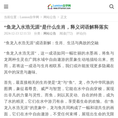
当前位置：
Lumion自学网
>
网站公告
>
正文
“鱼龙入水浩无涯”是什么生肖，释义词语解释落实
2024-12-13 12:11:53
分类：
网站公告
阅读(772)
评论(0)
“鱼龙入水浩无涯”成语新解：生肖、生活与典故的交融
“鱼龙入水浩无涯”，这一成语如同一幅壮丽的水墨画，将鱼与
龙两种生灵在广阔水域中自由遨游的景象生动地描绘出来。然
而，若将这一成语与生肖相联系，我们或许能发现更多隐藏在
其中的深意与趣味。
首先，最直接相关的生肖便是“龙”与“鱼”。龙，作为中华民族的
图腾，象征着尊贵、威严与智慧，它能在水中自由穿梭，展现
出非凡的力量与灵性。而鱼，则以其灵动、自在的特质，成为
了水的精灵，它们在水中游刃有余，享受着生命的欢愉。在“鱼
龙入水浩无涯”的意象中，龙与鱼共同构成了一幅和谐共生的画
面，它们在水中自由遨游，不受任何束缚，展现出生命的无限