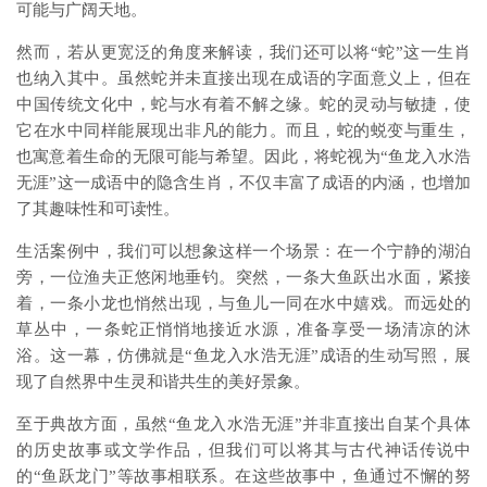
可能与广阔天地。
然而，若从更宽泛的角度来解读，我们还可以将“蛇”这一生肖
也纳入其中。虽然蛇并未直接出现在成语的字面意义上，但在
中国传统文化中，蛇与水有着不解之缘。蛇的灵动与敏捷，使
它在水中同样能展现出非凡的能力。而且，蛇的蜕变与重生，
也寓意着生命的无限可能与希望。因此，将蛇视为“鱼龙入水浩
无涯”这一成语中的隐含生肖，不仅丰富了成语的内涵，也增加
了其趣味性和可读性。
生活案例中，我们可以想象这样一个场景：在一个宁静的湖泊
旁，一位渔夫正悠闲地垂钓。突然，一条大鱼跃出水面，紧接
着，一条小龙也悄然出现，与鱼儿一同在水中嬉戏。而远处的
草丛中，一条蛇正悄悄地接近水源，准备享受一场清凉的沐
浴。这一幕，仿佛就是“鱼龙入水浩无涯”成语的生动写照，展
现了自然界中生灵和谐共生的美好景象。
至于典故方面，虽然“鱼龙入水浩无涯”并非直接出自某个具体
的历史故事或文学作品，但我们可以将其与古代神话传说中
的“鱼跃龙门”等故事相联系。在这些故事中，鱼通过不懈的努