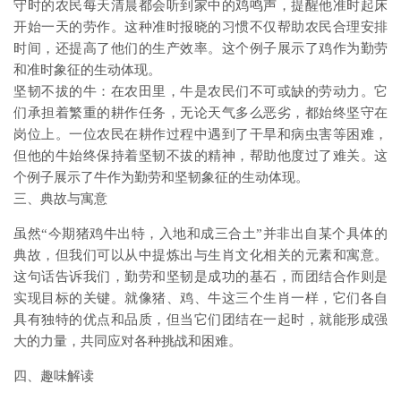
守时的农民每天清晨都会听到家中的鸡鸣声，提醒他准时起床
开始一天的劳作。这种准时报晓的习惯不仅帮助农民合理安排
时间，还提高了他们的生产效率。这个例子展示了鸡作为勤劳
和准时象征的生动体现。
坚韧不拔的牛：在农田里，牛是农民们不可或缺的劳动力。它
们承担着繁重的耕作任务，无论天气多么恶劣，都始终坚守在
岗位上。一位农民在耕作过程中遇到了干旱和病虫害等困难，
但他的牛始终保持着坚韧不拔的精神，帮助他度过了难关。这
个例子展示了牛作为勤劳和坚韧象征的生动体现。
三、典故与寓意
虽然“今期猪鸡牛出特，入地和成三合土”并非出自某个具体的
典故，但我们可以从中提炼出与生肖文化相关的元素和寓意。
这句话告诉我们，勤劳和坚韧是成功的基石，而团结合作则是
实现目标的关键。就像猪、鸡、牛这三个生肖一样，它们各自
具有独特的优点和品质，但当它们团结在一起时，就能形成强
大的力量，共同应对各种挑战和困难。
四、趣味解读