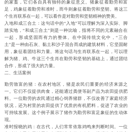
的家畜，它们各自具有独特的象征意义。猪象征着勤劳和富
足，鸡象征着勤劳和准时，而牛则象征着勤劳和坚韧。将这三
个生肖联系在一起，可以看作是对勤劳和坚韧精神的赞美。
入地和成三合土：这句话中的“入地”可以理解为深入实际、脚
踏实地，“和成三合土”则是一种比喻，指将不同的元素融合在
一起，形成坚固而有力的整体。在中国传统文化中，“三合
土”是一种由石灰、黏土和沙子混合而成的建筑材料，它坚固耐
用，象征着团结和力量。将这句话与生肖联系在一起，可以理
解为猪、鸡、牛这三个生肖在勤劳和坚韧的基础上，通过团结
合作，形成了强大的力量。
二、生活案例
勤劳致富的猪：在农村地区，猪是农民们重要的经济来源之
一。它们不仅提供肉食，还能通过粪便等副产品为农田提供肥
料。一位勤劳的农民通过精心饲养猪群，不仅改善了家庭经济
状况，还为村里的农田提供了优质的有机肥料，促进了农业的
可持续发展。这个例子展示了猪作为勤劳和富足象征的生动体
现。
准时报晓的鸡：在古代，人们常常依靠鸡鸣来判断时间。一位