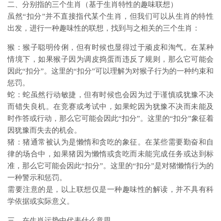
二、分别指的三个生肖（基于生肖特性的趣味联想）
虽然“扣分”并不直接指代某个生肖，但我们可以从生肖的特性
出发，进行一种趣味性的联想，找到与之相关的三个生肖：
猴：猴子聪明伶俐，但有时候也显得过于顽皮和淘气。在某种
情境下，如果猴子因为调皮捣蛋而违反了规则，那么它可能会
因此“扣分”。这里的“扣分”可以理解为对猴子行为的一种约束和
惩罚。
蛇：蛇虽然行动敏捷，但有时候也会因为过于谨慎或犹豫不决
而错失良机。在竞赛或考试中，如果蛇因为犹豫不决而未能及
时作答或行动，那么它可能会因此“扣分”。这里的“扣分”象征着
因犹豫而失去的机会。
猪：猪通常被认为是懒惰和贪吃的象征。在某些需要勤奋和自
律的场合中，如果猪因为懒惰或贪吃而未能完成任务或达到标
准，那么它可能会因此“扣分”。这里的“扣分”是对猪懒惰行为的
一种警示和惩罚。
需要注意的是，以上联想仅是一种趣味性的解读，并不具有科
学依据或实际意义。
三、在生肖运势中代表什么意思