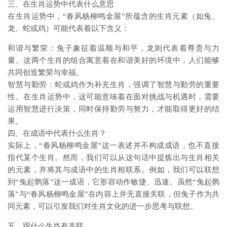
三、在生肖运势中代表什么意思
在生肖运势中，“春风杨柳鸣金屋”所蕴含的生肖元素（如兔、
龙、蛇或鸡）可能代表着以下含义：
和谐与繁荣：兔子象征着温顺与和平，龙则代表着尊贵与力
量。这两个生肖的组合寓意着在和谐美好的环境中，人们能够
共同创造繁荣与幸福。
智慧与勤劳：蛇或鸡作为补充生肖，强调了智慧与勤劳的重要
性。在生肖运势中，这可能意味着在面对挑战与机遇时，需要
运用智慧进行决策，同时保持勤劳与努力，才能取得更好的结
果。
四、在成语中代表什么生肖？
实际上，“春风杨柳鸣金屋”这一表述并不构成成语，也不直接
指代某个生肖。然而，我们可以从这句话中提炼出与生肖相关
的元素，并将其与成语中的生肖相联系。例如，我们可以联想
到“兔起鹘落”这一成语，它形容动作敏捷、迅速。虽然“兔起鹘
落”与“春风杨柳鸣金屋”在内容上并无直接关联，但兔子作为共
同元素，可以引发我们对生肖文化的进一步思考与联想。
五、跟什么生肖有关联