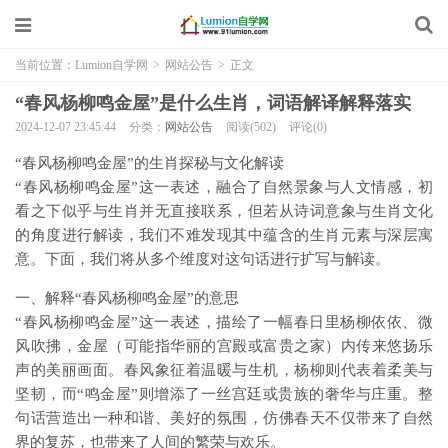
当前位置：
Lumion自学网
>
网站公告
>
正文
“春风杨柳鸣金屋”是什么生肖，词语解译解释落实
2024-12-07 23:45:44
分类：
网站公告
阅读(502)
评论(0)
“春风杨柳鸣金屋”的生肖探秘与文化解读
“春风杨柳鸣金屋”这一表述，融合了自然景象与人文情感，初
看之下似乎与生肖并无直接联系，但若从诗词意象与生肖文化
的角度进行解读，我们不难发现其中蕴含的生肖元素与深层寓
意。下面，我们将从多个维度对这句话进行扩写与解读。
一、解释“春风杨柳鸣金屋”的意思
“春风杨柳鸣金屋”这一表述，描绘了一幅春日里杨柳依依、微
风吹拂，金屋（可能指华丽的宫殿或富贵之家）内传来悠扬乐
声的美丽画面。春风象征着温暖与生机，杨柳则代表着柔美与
坚韧，而“鸣金屋”则增添了一丝宫廷或贵族的奢华与庄重。整
句话营造出一种和谐、美好的氛围，仿佛春天不仅带来了自然
界的复苏，也带来了人间的繁荣与欢乐。