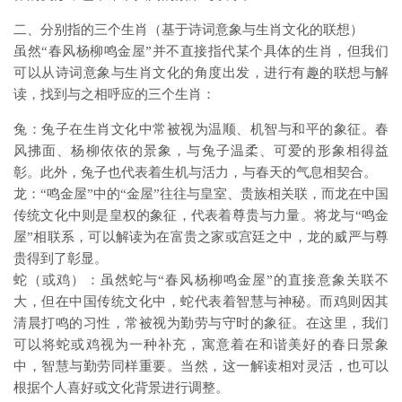
二、分别指的三个生肖（基于诗词意象与生肖文化的联想）
虽然“春风杨柳鸣金屋”并不直接指代某个具体的生肖，但我们
可以从诗词意象与生肖文化的角度出发，进行有趣的联想与解
读，找到与之相呼应的三个生肖：
兔：兔子在生肖文化中常被视为温顺、机智与和平的象征。春
风拂面、杨柳依依的景象，与兔子温柔、可爱的形象相得益
彰。此外，兔子也代表着生机与活力，与春天的气息相契合。
龙：“鸣金屋”中的“金屋”往往与皇室、贵族相关联，而龙在中国
传统文化中则是皇权的象征，代表着尊贵与力量。将龙与“鸣金
屋”相联系，可以解读为在富贵之家或宫廷之中，龙的威严与尊
贵得到了彰显。
蛇（或鸡）：虽然蛇与“春风杨柳鸣金屋”的直接意象关联不
大，但在中国传统文化中，蛇代表着智慧与神秘。而鸡则因其
清晨打鸣的习性，常被视为勤劳与守时的象征。在这里，我们
可以将蛇或鸡视为一种补充，寓意着在和谐美好的春日景象
中，智慧与勤劳同样重要。当然，这一解读相对灵活，也可以
根据个人喜好或文化背景进行调整。