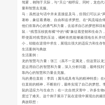
驾雾，翱翔于天际，与“天公”相呼应。同时，龙也
量和智慧去克服。
马：虽然这句话中并未直接提及马，但我们可以从“
著称，象征着勇敢、自由和追求梦想。在“风流端合
他们依靠内心的勇气和力量，去追求自己的梦想和目
鼠：“残雪压枝犹有橘”中的“橘”象征着坚韧和生命
即使面对残雪的压迫，橘树依然能够顽强地生长并
小，却能在逆境中求生，展现出强大的适应力和生存
生活案例与典故
生活案例：
龙的智慧与力量：张三（虽不一定属龙，但这里以龙
是运用自己的智慧和力量，深入分析问题，最终找到
靠内心的智慧和力量去克服。
马的勇往直前：李四（属马或具有马的精神特质）在
往直前的精神，不断前行，最终实现了自己的梦想。
鼠的适应力与生命力：在一次自然灾害中，许多生物
度过了难关。这个例子展示了鼠在逆境中展现出的顽
典故联想：