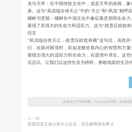
龙与天帝：在中国传统文化中，龙是天帝的坐骑，象
身。这与“风流端合倚天公”中的“天公”和“风流”相
橘树与坚韧：橘树在中国文化中象征着坚韧和生命力
展现了其强大的生命力和适应力。这与“残雪压枝犹有
结言
“风流端合倚天公，残雪压枝犹有橘”这句话，虽然
们，在面对困境时，应如龙般依靠内心的智慧和力量
展现出强大的适应力和生命力，在逆境中求生。这些
活启示。让我们以这些生肖为榜样，勇敢地面对生活
未经允许不得转载：
Lumion自学网
»
风流端
上一篇
雷婆找龙王谈心是什么生肖，词文解释落实释义