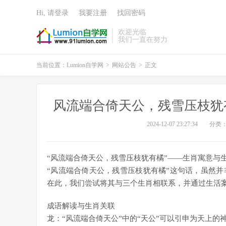
Hi, 请登录
我要注册
找回密码
欢迎光临
我们一直在努力
当前位置：
Lumion自学网
>
网站公告
>
正文
风流端合倚天公，残雪压枝犹
2024-12-07 23:27:34
分类
“风流端合倚天公，残雪压枝犹有橘”——生肖寓意与
“风流端合倚天公，残雪压枝犹有橘”这句话，虽然
在此，我们尝试将其与三个生肖相联系，并通过生活
成语解读与生肖关联
龙：“风流端合倚天公”中的“天公”可以引申为天上