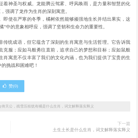
征着神圣与权威。龙能腾云驾雾、呼风唤雨，是力量和智慧的化
呼应，强调了龙作为生肖的深刻寓意。
。即使在严寒的冬季，橘树依然能够顽强地生长并结出果实，这
橘”中的意象相呼应，强调了坚韧和生命力的重要性。
并非传统成语，但它蕴含了深刻的生肖寓意与生活哲理。它告诉我
去克服；应如马般勇往直前，追求自己的梦想和目标；应如鼠般
生肖寓意不仅丰富了我们的文化内涵，也为我们提供了宝贵的生
中的挑战和困难吧！
赞(
0
)
合倚天公，残雪压枝犹有橘是什么生肖，词文解释落实释义
下一篇
土生土长是什么生肖，词文解释落实释义