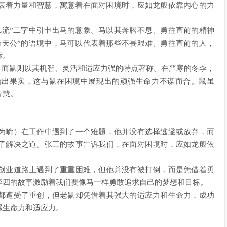
代表着力量和智慧，寓意着在面对困境时，应如龙般依靠内心的力
风流”二字中引申出马的意象。马以其奔腾不息、勇往直前的精神
倚天公”的语境中，马可以代表着那些不畏艰难、勇往直前的人，
标。
力，而鼠则以其机智、灵活和适应力强的特点著称。在严寒的冬季，
结出果实，这与鼠在困境中展现出的顽强生命力不谋而合。鼠虽
智慧。
为喻）在工作中遇到了一个难题，他并没有选择逃避或放弃，而
了解决之道。张三的故事告诉我们，在面对困境时，应如龙般依
创业道路上遇到了重重困难，但他并没有被打倒，而是凭借着勇
李四的故事激励着我们要像马一样勇敢追求自己的梦想和目标。
都遭受了重创，但老鼠却凭借着其强大的适应力和生命力，成功
强生命力和适应力。