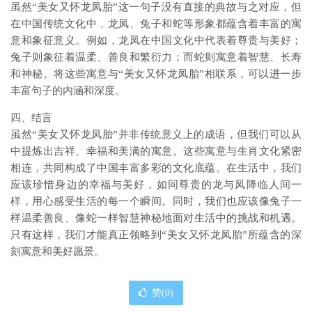
虽然“美女又怀龙凤胎”这一句子没有直接的典故与之对应，但
在中国传统文化中，龙凤、兔子和蛇等形象都蕴含着丰富的寓
意和象征意义。例如，龙凤在中国文化中代表着尊贵与美好；
兔子则象征着温柔、善良和繁衍力；而蛇则寓意着智慧、长寿
和神秘。将这些寓意与“美女又怀龙凤胎”相联系，可以进一步
丰富句子的内涵和深度。
四、结言
虽然“美女又怀龙凤胎”并非传统意义上的成语，但我们可以从
中提炼出吉祥、幸福和美满的寓意。这些寓意与生肖文化紧密
相连，共同构成了中国丰富多彩的文化底蕴。在生活中，我们
应该珍惜身边的幸福与美好，如同尊贵的龙与凤降临人间一
样，用心感受生活的每一个瞬间。同时，我们也应该像兔子一
样温柔善良、像蛇一样智慧神秘地面对生活中的挑战和机遇。
只有这样，我们才能真正领略到“美女又怀龙凤胎”所蕴含的深
刻寓意和美好愿景。
赞(
0
)