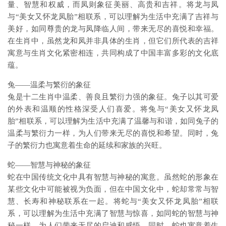
量、智慧和权威，而凤则象征美丽、高贵和吉祥。将龙与凤
与“美女又怀龙凤胎”相联系，可以理解为生活中充满了吉祥与
美好，如同尊贵的龙与凤降临人间，带来无尽的喜悦和幸福。
在生肖中，虽然龙和凤并非具体的生肖，但它们所代表的吉祥
寓意与生肖文化紧密相连，共同构成了中国丰富多彩的文化底
蕴。
兔——温柔与繁衍的象征
兔是十二生肖中温柔、善良且繁衍力强的象征。兔子以其可爱
的外表和温顺的性格深受人们喜爱。将兔与“美女又怀龙凤
胎”相联系，可以理解为生活中充满了温馨与和谐，如同兔子的
温柔与繁衍力一样，为人们带来无尽的喜悦和希望。同时，兔
子的繁衍力也寓意着生命的延续和家族的兴旺。
蛇——智慧与神秘的象征
蛇在中国传统文化中具有智慧与神秘的寓意。虽然蛇的形象在
某些文化中可能被视为负面，但在中国文化中，蛇却常常与智
慧、长寿和神秘联系在一起。将蛇与“美女又怀龙凤胎”相联
系，可以理解为生活中充满了智慧与惊喜，如同蛇的智慧与神
秘一样，为人们带来无尽的启迪和感悟。同时，蛇也寓意着生