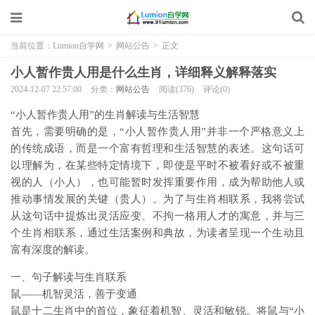
当前位置：
Lumion自学网
>
网站公告
>
正文
小人暂作贵人用是什么生肖，详细释义解释落实
2024-12-07 22:57:00
分类：
网站公告
阅读(376)
评论(0)
“小人暂作贵人用”的生肖解读与生活智慧
首先，需要明确的是，“小人暂作贵人用”并非一个严格意义上
的传统成语，而是一个富有哲理和生活智慧的表述。这句话可
以理解为，在某些特定情境下，即使是平时不被看好或不被重
视的人（小人），也可能暂时发挥重要作用，成为帮助他人或
推动事情发展的关键（贵人）。为了与生肖相联系，我将尝试
从这句话中提炼出灵活应变、不拘一格用人才的寓意，并与三
个生肖相联系，通过生活案例和典故，为读者呈现一个生动且
富有深度的解读。
一、句子解读与生肖联系
鼠——机智灵活，善于变通
鼠是十二生肖中的首位，象征着机智、灵活和敏锐。将鼠与“小