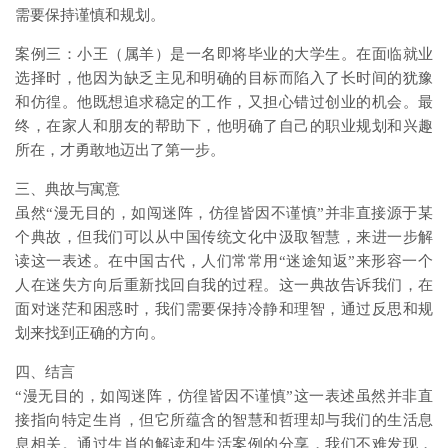
需要保持谨慎和规划。
案例三：小王（属羊）是一名即将毕业的大学生。在面临就业
选择时，他因为缺乏主见和明确的目标而陷入了长时间的犹豫
和仿徨。他既想追求稳定的工作，又担心错过创业的机会。最
终，在家人和朋友的帮助下，他明确了自己的职业规划和兴趣
所在，才勇敢地迈出了第一步。
三、典故与寓意
虽然“漫无目的，如闯迷阵，仿徨皆因不谨慎”并非直接源于某
个典故，但我们可以从中国传统文化中汲取智慧，来进一步解
读这一表述。在中国古代，人们常常用“迷途知返”来形容一个
人在迷失方向后重新找回自我的过程。这一典故告诉我们，在
面对迷茫和困惑时，我们需要保持冷静和理智，通过反思和规
划来找到正确的方向。
四、结言
“漫无目的，如闯迷阵，仿徨皆因不谨慎”这一表述虽然并非直
接指向特定生肖，但它所蕴含的智慧和哲理却与我们的生活息
息相关。通过生肖的解读和生活案例的分享，我们不难发现，