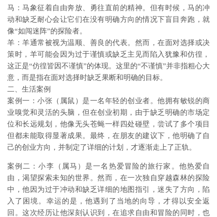
马：马象征着自由奔放、勇往直前的精神。但有时候，马的冲
动和缺乏耐心会让它们在没有明确方向的情况下盲目奔跑，就
像“如闯迷阵”的探险者。
羊：羊通常被视为温顺、善良的代表。然而，在面对选择或决
策时，羊可能会因为过于谨慎或缺乏主见而陷入犹豫和仿徨，
这正是“仿徨皆因不谨慎”的体现。这里的“不谨慎”并非指粗心大
意，而是指在面对选择时缺乏果断和明确的目标。
二、生活案例
案例一：小张（属鼠）是一名年轻的创业者。他拥有敏锐的商
业嗅觉和灵活的头脑，但在创业初期，由于缺乏明确的市场定
位和长远规划，他像无头苍蝇一样四处碰壁，尝试了多个项目
但都未能取得显著成果。最终，在朋友的建议下，他明确了自
己的创业方向，并制定了详细的计划，才逐渐走上了正轨。
案例二：小李（属马）是一名热爱冒险的旅行家。他热爱自
由，渴望探索未知的世界。然而，在一次独自穿越森林的探险
中，他因为过于冲动和缺乏详细的地图指引，迷失了方向，陷
入了困境。幸运的是，他遇到了当地的向导，才得以安全返
回。这次经历让他深刻认识到，在追求自由和冒险的同时，也