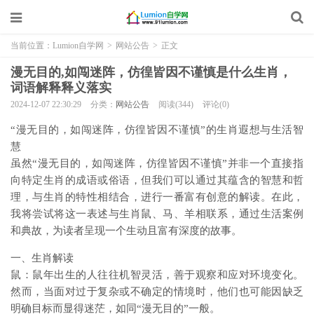
当前位置：
Lumion自学网
>
网站公告
>
正文
漫无目的,如闯迷阵，仿徨皆因不谨慎是什么生肖，
词语解释释义落实
2024-12-07 22:30:29
分类：
网站公告
阅读(344)
评论(0)
“漫无目的，如闯迷阵，仿徨皆因不谨慎”的生肖遐想与生活智
慧
虽然“漫无目的，如闯迷阵，仿徨皆因不谨慎”并非一个直接指
向特定生肖的成语或俗语，但我们可以通过其蕴含的智慧和哲
理，与生肖的特性相结合，进行一番富有创意的解读。在此，
我将尝试将这一表述与生肖鼠、马、羊相联系，通过生活案例
和典故，为读者呈现一个生动且富有深度的故事。
一、生肖解读
鼠：鼠年出生的人往往机智灵活，善于观察和应对环境变化。
然而，当面对过于复杂或不确定的情境时，他们也可能因缺乏
明确目标而显得迷茫，如同“漫无目的”一般。