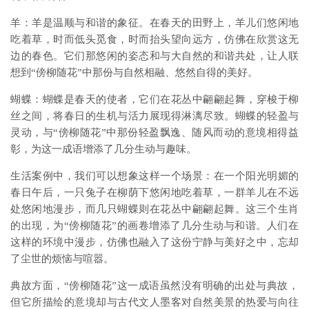
羊：羊是温顺与和谐的象征。在春天的田野上，羊儿们悠闲地
吃着草，时而低头觅食，时而抬头望向远方，仿佛在欣赏这无
边的春色。它们那悠闲的姿态和与大自然的和谐共处，让人联
想到“傍柳随花”中那份与自然相融、悠然自得的美好。
蝴蝶：蝴蝶是春天的使者，它们在花丛中翩翩起舞，穿梭于柳
丝之间，将春日的生机与活力展现得淋漓尽致。蝴蝶的轻盈与
灵动，与“傍柳随花”中那份轻盈飘逸、随风而动的意境相得益
彰，为这一成语增添了几分生动与趣味。
生活案例中，我们可以想象这样一个场景：在一个阳光明媚的
春日午后，一只兔子在柳荫下悠闲地吃着草，一群羊儿在不远
处悠闲地漫步，而几只蝴蝶则在花丛中翩翩起舞。这三个生肖
的出现，为“傍柳随花”的画卷增添了几分生动与和谐。人们在
这样的环境中漫步，仿佛也融入了这份宁静与美好之中，忘却
了尘世的烦恼与喧嚣。
典故方面，“傍柳随花”这一成语虽然没有明确的出处与典故，
但它所描绘的意境却与古代文人墨客对自然美景的热爱与向往