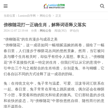
当前位置：
Lumion自学网
>
网站公告
>
正文
傍柳随花打一正确生肖，解释词语释义落实
2024-12-07 22:19:44
分类：
网站公告
阅读(392)
评论(0)
“傍柳随花”的生肖漫步与成语之美
“傍柳随花”，这一成语如同一幅细腻温婉的画卷，描绘了一幅
春日里，人们漫步于柳荫花丛间的悠然景象。然而，当它被问
及与哪个生肖相关时，却似乎有些令人遐想。事实上，“傍柳随
花”并不直接指代某一特定的生肖，但我们可以从它的意境中，
引申出三个与之相契合的生肖特质，分别是兔、羊与蝴蝶，它
们各自以不同的方式诠释了这一成语的韵味。
兔：在传统文化中，兔子常与温柔、可爱、活泼等词汇联系在
一起。春日里，兔子常常在草地上跳跃嬉戏，偶尔还会在柳荫
下小憩，享受着和煦的阳光和轻柔的微风。它们那轻盈的步伐
和欢快的姿态，与“傍柳随花”中那份悠然自得、随性而行的意
境不谋而合。