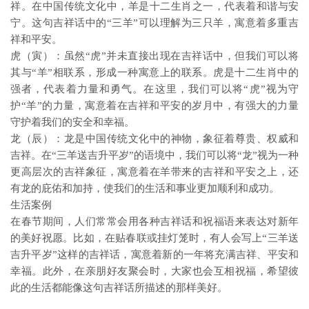
祥。在中国传统文化中，羊是十二生肖之一，代表着和谐与安
宁。这句吉祥话中的“三羊”可以理解为三只羊，寓意着多重吉
祥和平安。
虎（寅）：虽然“虎”并未直接出现在吉祥话中，但我们可以将
其与“羊”相联系，形成一种寓意上的联系。虎是十二生肖中的
强者，代表着力量和勇气。在这里，我们可以将“虎”视为守
护“羊”的力量，寓意着在吉祥和平安的岁月中，有强大的力量
守护着我们的安全和幸福。
龙（辰）：龙是中国传统文化中的神物，象征着尊贵、权威和
吉祥。在“三羊送吉升平岁”的语境中，我们可以将“龙”视为一种
更高层次的吉祥象征，寓意着在羊带来的吉祥和平安之上，还
有龙的庇佑和加持，使我们的生活和事业更加顺利和成功。
生活案例
在春节期间，人们常常会用各种吉祥话和祝福语来表达对新年
的美好祝愿。比如，在贴春联或挂灯笼时，有人会写上“三羊送
吉升平岁”这样的吉祥话，寓意着新的一年将充满吉祥、平安和
幸福。此外，在亲朋好友聚会时，大家也会互相祝福，希望彼
此的生活都能像这句吉祥话所描述的那样美好。