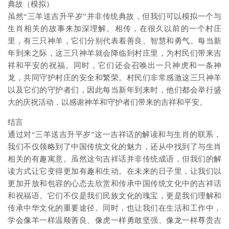
典故（模拟）
虽然“三羊送吉升平岁”并非传统典故，但我们可以模拟一个与
生肖相关的故事来加深理解。相传，在很久以前的一个村庄
里，有三只神羊，它们分别代表着善良、智慧和勇气。每当新
年到来之际，这三只神羊就会降临到村庄里，为村民们带来吉
祥和平安的祝福。同时，它们还会召唤出一只神虎和一条神
龙，共同守护村庄的安全和繁荣。村民们非常感激这三只神羊
以及它们的守护者们，因此每当新年到来时，他们都会举行盛
大的庆祝活动，以感谢神羊和守护者们带来的吉祥和平安。
结言
通过对“三羊送吉升平岁”这一吉祥话的解读和与生肖的联系，
我们不仅领略到了中国传统文化的魅力，还从中找到了与生肖
相关的有趣寓意。虽然这句吉祥话并非传统成语，但我们的解
读方式让它变得更加有趣和生动。在未来的日子里，让我们以
更加开放和包容的心态去欣赏和传承中国传统文化中的吉祥话
和祝福语。它们不仅是我们民族文化的瑰宝，更是我们理解和
传承中华文化的重要途径。同时，也让我们在生活和工作中，
学会像羊一样温顺善良、像虎一样勇敢坚强、像龙一样尊贵吉