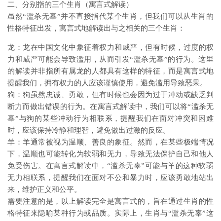
二、分别指的三个生肖（寓言式解读）
虽然“滥杀无辜”并不直接指代某个生肖，但我们可以从生肖的
性格特征出发，寓言式地解读出与之相关的三个生肖：
龙：龙在中国文化中象征着权力和威严，但有时候，过度的权
力和威严可能会导致滥用，从而引发“滥杀无辜”的行为。这里
的解读并非指所有属龙的人都具有这样的特征，而是寓言式地
提醒我们，拥有权力的人应该谨慎使用，避免滥用导致恶果。
狗：狗虽然忠诚、勇敢，但有时候也会因为过于冲动或缺乏判
断力而做出错误的行为。在寓言式解读中，我们可以将“滥杀无
辜”与狗的某些冲动行为相联系，提醒我们在面对冲突和困难
时，应该保持冷静和理智，避免做出过激的反应。
羊：羊通常被视为温顺、善良的象征。然而，在某些极端情况
下，温顺也可能转化为软弱和无力，导致无法保护自己和他人
免受伤害。在寓言式解读中，“滥杀无辜”可能与羊的这种软弱
无力相联系，提醒我们在面对不公和暴力时，应该勇敢地站出
来，维护正义和公平。
需要注意的是，以上解读完全是寓言式的，旨在通过生肖的性
格特征来隐喻某种行为或品质。实际上，生肖与“滥杀无辜”这