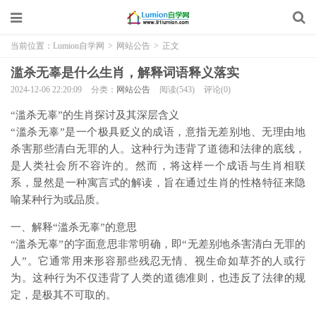
当前位置：
Lumion自学网
>
网站公告
>
正文
滥杀无辜是什么生肖，解释词语释义落实
2024-12-06 22:20:09
分类：
网站公告
阅读(543)
评论(0)
“滥杀无辜”的生肖探讨及其深层含义
“滥杀无辜”是一个极具贬义的成语，意指无差别地、无理由地
杀害那些清白无罪的人。这种行为违背了道德和法律的底线，
是人类社会所不容许的。然而，将这样一个成语与生肖相联
系，显然是一种寓言式的解读，旨在通过生肖的性格特征来隐
喻某种行为或品质。
一、解释“滥杀无辜”的意思
“滥杀无辜”的字面意思非常明确，即“无差别地杀害清白无罪的
人”。它通常用来形容那些残忍无情、视生命如草芥的人或行
为。这种行为不仅违背了人类的道德准则，也违反了法律的规
定，是极其不可取的。