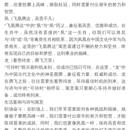
爬，但要想攀上高峰，摘取桂冠，同样需要付出艰辛的努力和
智慧。
凤（飞凰腾达，高贵不凡）
“飞凰腾达”中的“凰”与“凤”同义，象征着高贵、优雅和成功。在
生肖中，虽然没有直接的“凤”这一生肖，但我们可以将其
与“鸡”或“鸟”等禽类生肖相联系，因为凤凰在中国文化中常与鸟
类相关。这里的“飞凰腾达”寓意着通过不懈的努力和坚持，终
将实现自己的目标和梦想，达到事业的巅峰。
龙（蓄势待发，腾飞万里）
“可待时”暗示着时机未到，但成功已指日可待。在这里，“龙”作
为中国古代文化中的神圣图腾，象征着力量、权威和成功。龙
在腾飞之前，往往需要先蓄势待发，等待最佳时机的到来。这
与诗句中的“可待时”相呼应，寓意着只要耐心等待并做好准
备，成功终将到来。
生活案例与诗句寓意
职场奋斗：在职场上，我们常常需要面对各种挑战和困难。就
像猴子攀爬高峰一样，我们需要付出艰辛的努力和智慧，才能
取得显著的成就。同时，我们也要像凤凰一样，保持高贵和优