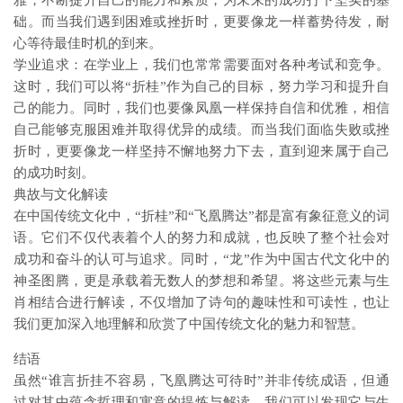
雅，不断提升自己的能力和素质，为未来的成功打下坚实的基
础。而当我们遇到困难或挫折时，更要像龙一样蓄势待发，耐
心等待最佳时机的到来。
学业追求：在学业上，我们也常常需要面对各种考试和竞争。
这时，我们可以将“折桂”作为自己的目标，努力学习和提升自
己的能力。同时，我们也要像凤凰一样保持自信和优雅，相信
自己能够克服困难并取得优异的成绩。而当我们面临失败或挫
折时，更要像龙一样坚持不懈地努力下去，直到迎来属于自己
的成功时刻。
典故与文化解读
在中国传统文化中，“折桂”和“飞凰腾达”都是富有象征意义的词
语。它们不仅代表着个人的努力和成就，也反映了整个社会对
成功和奋斗的认可与追求。同时，“龙”作为中国古代文化中的
神圣图腾，更是承载着无数人的梦想和希望。将这些元素与生
肖相结合进行解读，不仅增加了诗句的趣味性和可读性，也让
我们更加深入地理解和欣赏了中国传统文化的魅力和智慧。
结语
虽然“谁言折挂不容易，飞凰腾达可待时”并非传统成语，但通
过对其中蕴含哲理和寓意的提炼与解读，我们可以发现它与生