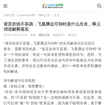
当前位置：
Lumion自学网
>
网站公告
>
正文
谁言折挂不容易，飞凰腾达可待时是什么生肖，释义
词语解释落实
2024-12-05 23:16:40
分类：
网站公告
阅读(401)
评论(0)
“谁言折挂不容易，飞凰腾达可待时”的生肖解读与生活启示
首先，需要澄清的是，“谁言折挂不容易，飞凰腾达可待时”并
非一个传统成语，而是一句富有哲理和寓意的诗句。然而，为
了满足您的要求，我们可以尝试从这句诗句中提炼出与生肖相
关的元素，并结合生活案例与典故，进行一种富有创意和趣味
性的解读。
诗句解读与生肖联想
猴（折桂之难，智慧攀登）
“折桂”在中国传统文化中常用来比喻科举及第或取得显著成
就。而“不容易”则强调了这一过程的艰难与不易。在这里，我
们可以将“猴”与“折桂”联系起来，因为猴子聪明伶俐，善于攀