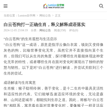
当前位置：
Lumion自学网
>
网站公告
>
正文
白云苍狗打一正确生肖，释义解释成语落实
2024-12-05 23:04:19
分类：
网站公告
阅读(358)
评论(0)
“白云苍狗”的生肖遐想与生活启示
“白云苍狗”这一成语，原意是指浮云像白衣裳，顷刻又变得像
灰色的狗，比喻世事变化无常。虽然它并不直接指向某个生
肖，但我们可以从生肖的角度，探讨哪些生肖最能体现这种变
化无常的特性，或者哪些生肖在面对变化时展现出了独特的智
慧与韧性。以下是对“白云苍狗”进行解读，并尝试关联到三个
生肖的尝试。
成语解读与生肖寓意
生肖猴：猴子聪明伶俐，善于变化，是十二生肖中最具灵活性
和适应性的代表。它们能够迅速适应环境的变化，无论是森
林、山间还是城市，都能找到生存之道。因此，将猴与“白云苍
狗”相联系，寓意着在面对世事变化时，要像猴子一样灵活应