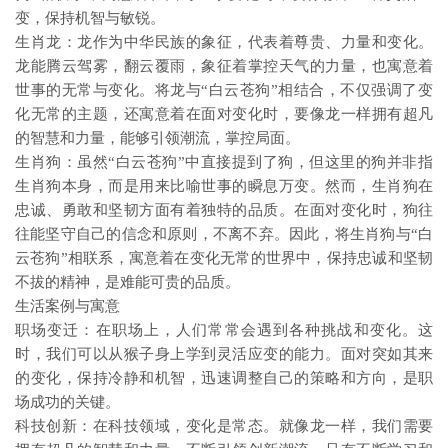
变，保持机智与敏锐。
生肖龙：龙作为中华民族的象征，代表着尊贵、力量和变化。
龙能腾云驾雾，翻云覆雨，象征着掌控天气的力量，也寓意着
世事的无常与变化。将龙与“白云苍狗”相结合，不仅强调了变
化无常的主题，还寓意着在面对变化时，要像龙一样拥有超凡
的智慧和力量，能够引领潮流，掌控局面。
生肖狗：虽然“白云苍狗”中直接提到了狗，但这里的狗并非指
生肖狗本身，而是用来比喻世事的瞬息万变。然而，生肖狗在
忠诚、勇敢和坚韧方面有着独特的品质。在面对变化时，狗往
往能坚守自己的信念和原则，不离不弃。因此，将生肖狗与“白
云苍狗”相联系，寓意着在变化无常的世界中，保持忠诚和坚韧
不拔的精神，是难能可贵的品质。
生活案例与寓意
职场变迁：在职场上，人们常常会遇到各种挑战和变化。这
时，我们可以从猴子身上学到灵活应变的能力。面对突如其来
的变化，保持冷静和机智，迅速调整自己的策略和方向，是职
场成功的关键。
科技创新：在科技领域，变化是常态。就像龙一样，我们需要