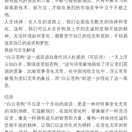
拥有超凡的智慧和力量，不断引领创新潮流。只有不断学习和
探索新技术、新方法，才能在激烈的市场竞争中立于不败之
地。
人生抉择：在人生的道路上，我们会面临无数次的抉择和变
化。这时，我们可以从生肖狗身上学到忠诚和坚韧不拔的精
神。无论环境如何变化，都要坚守自己的信念和原则，不轻易
放弃自己的追求和梦想。
典故与文化解读
“白云苍狗”这一成语源自唐代诗人杜甫的《可叹诗》：“天上浮
云似白衣，斯须改变如苍狗。”这句诗形象地描绘了浮云变幻莫
测的景象，比喻世事变化无常。在中国传统文化中，浮云常常
被视为变幻无常的象征，而“白云苍狗”则进一步强化了这一寓
意。
结语
“白云苍狗”不仅是一个生动的成语，更是一种对世事变化无常
的深刻洞察。它提醒我们，在面对变化时，要像猴子一样灵活
应变，像龙一样拥有超凡的智慧和力量，像狗一样保持忠诚和
坚韧不拔的精神。让我们以这些生肖为榜样，在变化无常的世