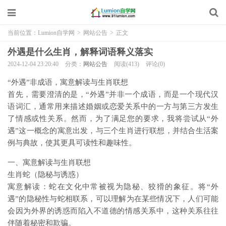
当前位置：
Lumion自学网
>
网站公告
>
正文
外遇是什么生肖，解释词语释义落实
2024-12-04 23:20:40
分类：
网站公告
阅读(413)
评论(0)
“外遇”非成语，寓意解读与生肖联想
首先，需要澄清的是，“外遇”并非一个成语，而是一个现代汉
语词汇，通常用来描述婚姻或恋爱关系中的一方与第三方发生
了情感或性关系。然而，为了满足您的要求，我将尝试从“外
遇”这一概念的寓意出发，与三个生肖进行联想，并结合生活案
例与典故，使其更具可读性和趣味性。
一、寓意解读与生肖联想
生肖蛇（隐秘与诱惑）
寓意解读：蛇在文化中常被视为隐秘、狡猾的象征。将“外
遇”的隐秘性与蛇相联系，可以理解为在某些情况下，人们可能
会因为外界的诱惑而陷入不道德的情感关系中，这种关系往往
伴随着秘密和欺骗。