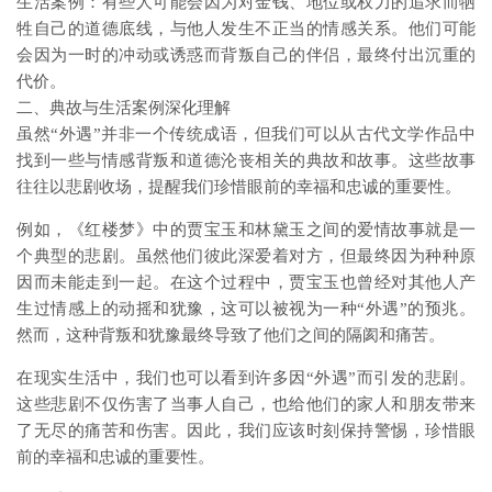
生活案例：有些人可能会因为对金钱、地位或权力的追求而牺
牲自己的道德底线，与他人发生不正当的情感关系。他们可能
会因为一时的冲动或诱惑而背叛自己的伴侣，最终付出沉重的
代价。
二、典故与生活案例深化理解
虽然“外遇”并非一个传统成语，但我们可以从古代文学作品中
找到一些与情感背叛和道德沦丧相关的典故和故事。这些故事
往往以悲剧收场，提醒我们珍惜眼前的幸福和忠诚的重要性。
例如，《红楼梦》中的贾宝玉和林黛玉之间的爱情故事就是一
个典型的悲剧。虽然他们彼此深爱着对方，但最终因为种种原
因而未能走到一起。在这个过程中，贾宝玉也曾经对其他人产
生过情感上的动摇和犹豫，这可以被视为一种“外遇”的预兆。
然而，这种背叛和犹豫最终导致了他们之间的隔阂和痛苦。
在现实生活中，我们也可以看到许多因“外遇”而引发的悲剧。
这些悲剧不仅伤害了当事人自己，也给他们的家人和朋友带来
了无尽的痛苦和伤害。因此，我们应该时刻保持警惕，珍惜眼
前的幸福和忠诚的重要性。