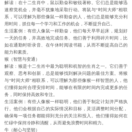
解读：在十二生肖中，鼠以勤奋和敏锐著称。它们总是能够迅
速察觉机会，并毫不犹豫地采取行动。将鼠与“时间大师”相联
系，可以理解为那些像鼠一样勤奋的人，他们总是能够充分利
用时间，抓住每一个学习和工作的机会，不断提升自己。
生活案例：有些人像鼠一样勤奋，他们每天早早起床，规划好
一天的任务，并高效地完成任务。他们善于利用碎片时间，比
如在通勤时听录音、在午休时阅读书籍，从而不断提高自己的
能力和素质。
猴（智慧与变通）
解读：猴是十二生肖中最为聪明和机智的生肖之一。它们善于
观察、思考和创新，总是能够找到解决问题的最佳方案。将猴
与“时间大师”相联系，可以理解为那些像猴一样智慧的人，他
们懂得如何合理安排时间，能够在有限的时间内完成更多的任
务，同时保持高效和专注。
生活案例：有些人像猴一样聪明，他们善于制定计划并严格执
行。他们会根据自己的实际情况和目标，灵活调整时间分配，
确保每一项任务都能得到充分的关注和投入。他们懂得如何在
忙碌中保持冷静和清醒，从而避免浪费时间和精力。
牛（耐心与坚韧）