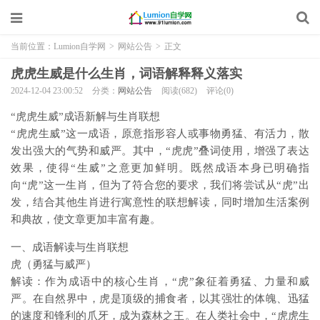
当前位置：
Lumion自学网
>
网站公告
>
正文
虎虎生威是什么生肖，词语解释释义落实
2024-12-04 23:00:52
分类：
网站公告
阅读(682)
评论(0)
“虎虎生威”成语新解与生肖联想
“虎虎生威”这一成语，原意指形容人或事物勇猛、有活力，散
发出强大的气势和威严。其中，“虎虎”叠词使用，增强了表达
效果，使得“生威”之意更加鲜明。既然成语本身已明确指
向“虎”这一生肖，但为了符合您的要求，我们将尝试从“虎”出
发，结合其他生肖进行寓意性的联想解读，同时增加生活案例
和典故，使文章更加丰富有趣。
一、成语解读与生肖联想
虎（勇猛与威严）
解读：作为成语中的核心生肖，“虎”象征着勇猛、力量和威
严。在自然界中，虎是顶级的捕食者，以其强壮的体魄、迅猛
的速度和锋利的爪牙，成为森林之王。在人类社会中，“虎虎生