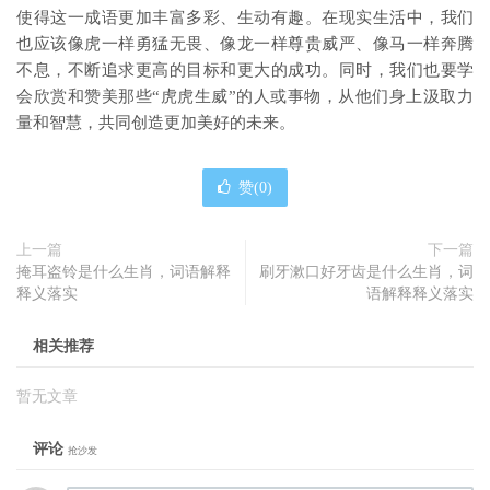
使得这一成语更加丰富多彩、生动有趣。在现实生活中，我们
也应该像虎一样勇猛无畏、像龙一样尊贵威严、像马一样奔腾
不息，不断追求更高的目标和更大的成功。同时，我们也要学
会欣赏和赞美那些“虎虎生威”的人或事物，从他们身上汲取力
量和智慧，共同创造更加美好的未来。
赞(
0
)
上一篇
下一篇
掩耳盗铃是什么生肖，词语解释
刷牙漱口好牙齿是什么生肖，词
释义落实
语解释释义落实
相关推荐
暂无文章
评论
抢沙发