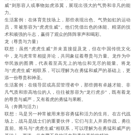
威”则形容人或事物如虎添翼，展现出强大的气势和非凡的能
力。
生活案例：在体育竞技场上，那些表现出色、气势如虹的运动
员，常被形容为“虎虎生威”。他们凭借出色的体能、精湛的技
术和顽强的斗志，赢得了观众的阵阵掌声和喝彩。
龙（尊贵与力量）
联想：虽然“虎虎生威”并未直接提及龙，但在中国传统文化
中，龙与虎常常相提并论，共同象征着尊贵与力量。龙作为中
华民族的图腾，代表着至高无上的地位和无尽的能量。将龙
与“虎虎生威”相联系，可以理解为在勇猛和威严的基础上，更
添一份尊贵和神圣。
生活案例：在领导层或高层管理者中，那些拥有卓越才能、非
凡气质和崇高地位的人，往往被形容为“龙行虎步”，既有着龙
的尊贵与威严，又有着虎的勇猛与果断。
马（奔腾与活力）
联想：马是另一种常被用来形容勇猛和活力的生肖。在古代战
场上，战马是战士们的重要伙伴，它们与主人并肩作战，勇往
直前。将马与“虎虎生威”相联系，可以理解为在勇猛和威严的