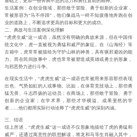
基础上，更添一份奔腾不息的活力和勇往直前的精神。
生活案例：在创业领域，那些敢于冒险、勇于创新的企业家，
常被形容为“马不停蹄”，他们像战马一样不知疲倦地奔跑在创
业的道路上，不断追求更高的目标和更大的成功。
二、典故与生活案例深化理解
“虎虎生威”这一成语，虽然没有明确的典故来源，但在中国传
统文化中，虎一直被视为勇猛和威严的象征。在《山海经》等
古籍中，虎常常被描绘为守护山林的神兽，具有驱邪避凶的能
力。而在民间故事中，虎也常常被塑造成英雄或勇士的形象，
与邪恶势力进行斗争。
在现实生活中，“虎虎生威”这一成语也常被用来形容那些表现
出色、气势如虹的人或事物。比如，在体育竞技场上，那些勇
猛无畏、斗志昂扬的运动员；在商场上，那些敢于冒险、勇于
创新的企业家；在学术界，那些才华横溢、成果斐然的学
者……他们都用实际行动诠释了“虎虎生威”的深刻内涵。
三、结语
综上所述，“虎虎生威”这一成语不仅形象地描绘了虎的勇猛和
威严，还通过寓意性的联想解读，将龙和马等生肖融入其中，