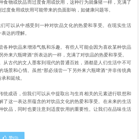
种食物或饮品而过度食用或饮用，这种行为就像猪一样，充满了
到过度食用或饮用可能带来的负面影响，如健康问题等。
我们可以从中感受到一种对饮品文化的热爱和享受。在现实生活
一表达的理解。
尝各种饮品来增添气氛和乐趣。有些人可能会因为喜欢某种饮品
另外来六瓶啤酒”所表达的一样，充满了对饮品的热爱和享受。
。从古代的文人墨客到现代的普通百姓，酒都是人们生活中不可
的场景和心情。虽然“那必须尝一下另外来六瓶啤酒”并非传统典
传承和延续。
非传统成语，但我们可以从中提取出与生肖相关的元素进行联想和
解了这一表达所蕴含的对饮品文化的热爱和享受。在未来的生活
种饮品，同时也要注意到适度饮用的重要性。让我们在品味生活
赞(
0
)