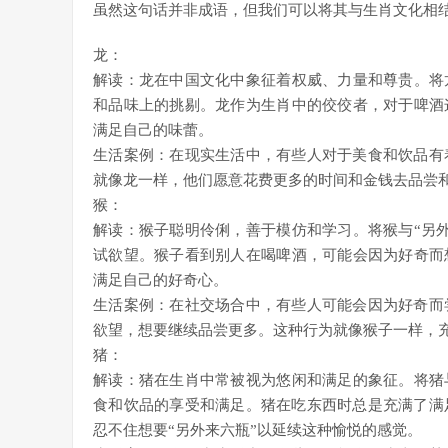
虽然这句话并非成语，但我们可以将其与生肖文化相
龙：
解读：龙在中国文化中象征着权威、力量和尊贵。将
和品味上的挑剔。龙作为生肖中的佼佼者，对于啤酒
满足自己的味蕾。
生活案例：在现实生活中，有些人对于美食和饮品有
就像龙一样，他们愿意花费更多的时间和金钱去品尝
猴：
解读：猴子聪明伶俐，善于模仿和学习。将猴与“另
试欲望。猴子看到别人在喝啤酒，可能会因为好奇而
满足自己的好奇心。
生活案例：在社交场合中，有些人可能会因为好奇而
欲望，想要继续品尝更多。这种行为就像猴子一样，
猪：
解读：猪在生肖中常被视为悠闲和满足的象征。将猪
食和饮品的享受和满足。猪在吃东西时总是充满了满
忍不住想要“另外来六瓶”以延续这种愉悦的感觉。