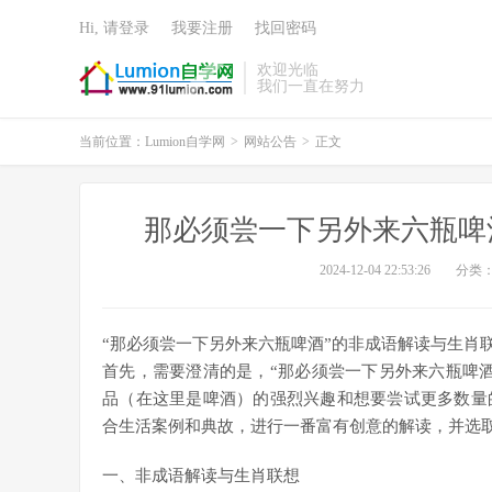
Hi, 请登录
我要注册
找回密码
欢迎光临
我们一直在努力
当前位置：
Lumion自学网
>
网站公告
>
正文
那必须尝一下另外来六瓶啤
2024-12-04 22:53:26
分类
“那必须尝一下另外来六瓶啤酒”的非成语解读与生肖
首先，需要澄清的是，“那必须尝一下另外来六瓶啤
品（在这里是啤酒）的强烈兴趣和想要尝试更多数量
合生活案例和典故，进行一番富有创意的解读，并选
一、非成语解读与生肖联想