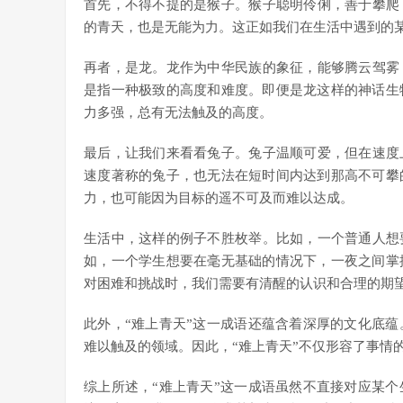
首先，不得不提的是猴子。猴子聪明伶俐，善于攀爬
的青天，也是无能为力。这正如我们在生活中遇到的
再者，是龙。龙作为中华民族的象征，能够腾云驾雾
是指一种极致的高度和难度。即便是龙这样的神话生
力多强，总有无法触及的高度。
最后，让我们来看看兔子。兔子温顺可爱，但在速度
速度著称的兔子，也无法在短时间内达到那高不可攀
力，也可能因为目标的遥不可及而难以达成。
生活中，这样的例子不胜枚举。比如，一个普通人想
如，一个学生想要在毫无基础的情况下，一夜之间掌
对困难和挑战时，我们需要有清醒的认识和合理的期
此外，“难上青天”这一成语还蕴含着深厚的文化底
难以触及的领域。因此，“难上青天”不仅形容了事情
综上所述，“难上青天”这一成语虽然不直接对应某