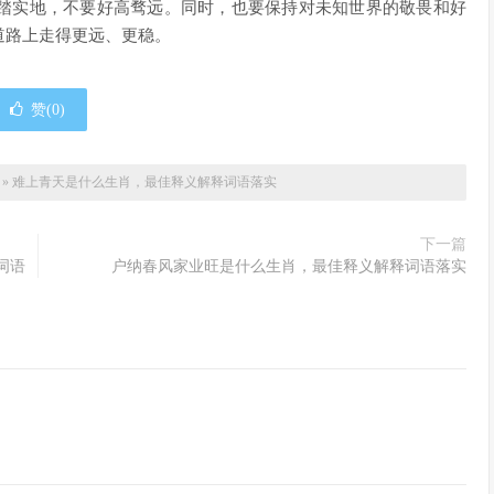
踏实地，不要好高骛远。同时，也要保持对未知世界的敬畏和好
道路上走得更远、更稳。
赞(
0
)
»
难上青天是什么生肖，最佳释义解释词语落实
下一篇
词语
户纳春风家业旺是什么生肖，最佳释义解释词语落实