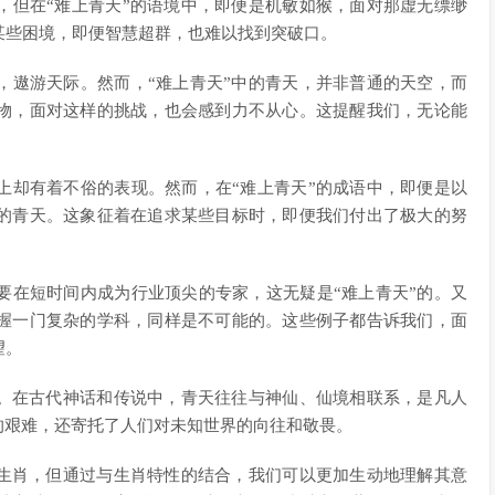
，但在“难上青天”的语境中，即便是机敏如猴，面对那虚无缥缈
某些困境，即便智慧超群，也难以找到突破口。
，遨游天际。然而，“难上青天”中的青天，并非普通的天空，而
物，面对这样的挑战，也会感到力不从心。这提醒我们，无论能
上却有着不俗的表现。然而，在“难上青天”的成语中，即便是以
的青天。这象征着在追求某些目标时，即便我们付出了极大的努
要在短时间内成为行业顶尖的专家，这无疑是“难上青天”的。又
握一门复杂的学科，同样是不可能的。这些例子都告诉我们，面
望。
蕴。在古代神话和传说中，青天往往与神仙、仙境相联系，是凡人
的艰难，还寄托了人们对未知世界的向往和敬畏。
个生肖，但通过与生肖特性的结合，我们可以更加生动地理解其意