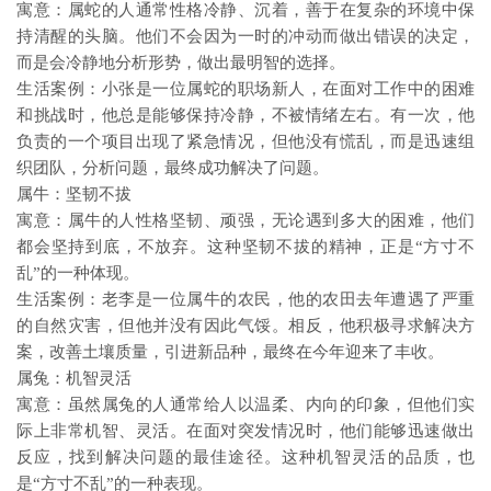
寓意：属蛇的人通常性格冷静、沉着，善于在复杂的环境中保
持清醒的头脑。他们不会因为一时的冲动而做出错误的决定，
而是会冷静地分析形势，做出最明智的选择。
生活案例：小张是一位属蛇的职场新人，在面对工作中的困难
和挑战时，他总是能够保持冷静，不被情绪左右。有一次，他
负责的一个项目出现了紧急情况，但他没有慌乱，而是迅速组
织团队，分析问题，最终成功解决了问题。
属牛：坚韧不拔
寓意：属牛的人性格坚韧、顽强，无论遇到多大的困难，他们
都会坚持到底，不放弃。这种坚韧不拔的精神，正是“方寸不
乱”的一种体现。
生活案例：老李是一位属牛的农民，他的农田去年遭遇了严重
的自然灾害，但他并没有因此气馁。相反，他积极寻求解决方
案，改善土壤质量，引进新品种，最终在今年迎来了丰收。
属兔：机智灵活
寓意：虽然属兔的人通常给人以温柔、内向的印象，但他们实
际上非常机智、灵活。在面对突发情况时，他们能够迅速做出
反应，找到解决问题的最佳途径。这种机智灵活的品质，也
是“方寸不乱”的一种表现。