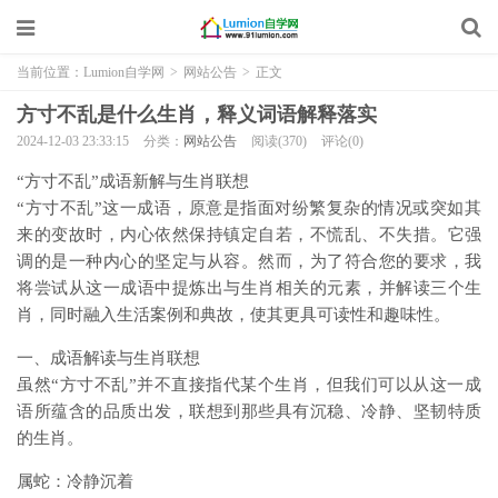
当前位置：
Lumion自学网
>
网站公告
>
正文
方寸不乱是什么生肖，释义词语解释落实
2024-12-03 23:33:15
分类：
网站公告
阅读(370)
评论(0)
“方寸不乱”成语新解与生肖联想
“方寸不乱”这一成语，原意是指面对纷繁复杂的情况或突如其
来的变故时，内心依然保持镇定自若，不慌乱、不失措。它强
调的是一种内心的坚定与从容。然而，为了符合您的要求，我
将尝试从这一成语中提炼出与生肖相关的元素，并解读三个生
肖，同时融入生活案例和典故，使其更具可读性和趣味性。
一、成语解读与生肖联想
虽然“方寸不乱”并不直接指代某个生肖，但我们可以从这一成
语所蕴含的品质出发，联想到那些具有沉稳、冷静、坚韧特质
的生肖。
属蛇：冷静沉着