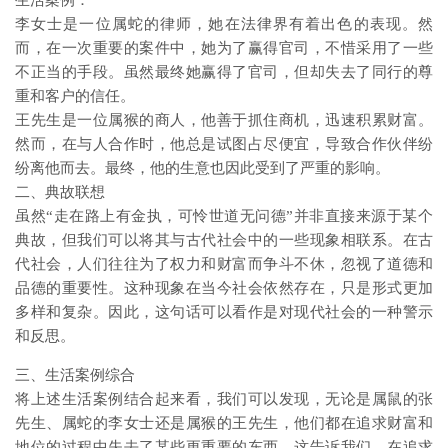
生活案例：
李女士是一位属蛇的律师，她在法律界有着出色的表现。然
而，在一次重要的案件中，她为了赢得官司，不惜采用了一些
不正当的手段。虽然最终她赢得了官司，但却失去了同行的尊
重和客户的信任。
王先生是一位属猴的商人，他善于抓住商机，迅速积累财富。
然而，在与人合作时，他总是试图占尽便宜，导致合作伙伴纷
纷离他而去。最终，他的生意也因此受到了严重的影响。
二、典故联想
虽然“走在路上有金执，可怜世道无问德”并非直接来源于某个
典故，但我们可以将其与古代社会中的一些现象相联系。在古
代社会，人们往往为了权力和财富而争斗不休，忽视了道德和
品德的重要性。这种现象在当今社会依然存在，只是形式更加
多样和复杂。因此，这句话可以看作是对现代社会的一种警示
和反思。
三、生活案例综合
将上述生活案例结合起来看，我们可以发现，无论是属鼠的张
先生、属蛇的李女士还是属猴的王先生，他们都在追求财富和
地位的过程中失去了某些更重要的东西。这告诉我们，在追求