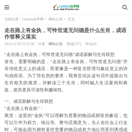
当前位置：
Lumion自学网
>
网站公告
>
正文
走在路上有金执，可怜世道无问德是什么生肖，成语
作答释义落实
2024-12-03 23:22:36
分类：
网站公告
阅读(357)
评论(0)
“走在路上有金执，可怜世道无问德”成语新解与生肖联想
首先，需要明确的是，“走在路上有金执，可怜世道无问德”并
非传统意义上的成语，而更像是一种富含哲理与象征意义的诗
句或俗语。为了符合您的要求，我将尝试从这句话中提炼出与
生肖相关的寓意，并解读三个生肖，同时融入生活案例和典
故，使其更具可读性和趣味性。
一、成语新解与生肖联想
“走在路上有金执”：
寓意：这里的“金执”可以理解为贵重的物品或财富的象征，也
可以引申为权力、地位等。整句话寓意为，当人在社会上行走
时，可能会因为拥有某些贵重的物品或权力地位而受到诱惑或