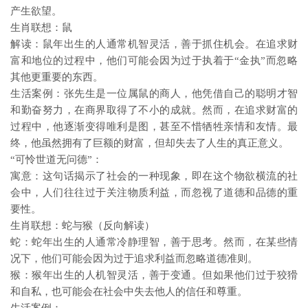
产生欲望。
生肖联想：鼠
解读：鼠年出生的人通常机智灵活，善于抓住机会。在追求财
富和地位的过程中，他们可能会因为过于执着于“金执”而忽略
其他更重要的东西。
生活案例：张先生是一位属鼠的商人，他凭借自己的聪明才智
和勤奋努力，在商界取得了不小的成就。然而，在追求财富的
过程中，他逐渐变得唯利是图，甚至不惜牺牲亲情和友情。最
终，他虽然拥有了巨额的财富，但却失去了人生的真正意义。
“可怜世道无问德”：
寓意：这句话揭示了社会的一种现象，即在这个物欲横流的社
会中，人们往往过于关注物质利益，而忽视了道德和品德的重
要性。
生肖联想：蛇与猴（反向解读）
蛇：蛇年出生的人通常冷静理智，善于思考。然而，在某些情
况下，他们可能会因为过于追求利益而忽略道德准则。
猴：猴年出生的人机智灵活，善于变通。但如果他们过于狡猾
和自私，也可能会在社会中失去他人的信任和尊重。