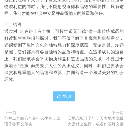
物质利益的同时，我们不能忽视道德和品德的重要性。只有这
样，我们才能在社会中立足并获得他人的尊重和信任。
四、结语
通过对“走在路上有金执，可怜世道无问德”这一非传统成语的
解读和生肖联想的探讨，我们不仅了解了其寓意和象征意义，
还感受到了生肖文化的独特魅力和深厚底蕴。无论是鼠、蛇还
是猴，它们都具有各自独特的品质和特点。在追求成功的道路
上，我们应该学会平衡物质利益和道德品德的关系，不要过于
执着于“金执”而失去了人生的真正意义。同时，我们也要学会
欣赏和尊重他人的品德和成就，共同营造一个和谐美好的社会
环境。
赞(
0
)
上一篇
下一篇
范福二九畴乃全是什么生肖，成
实地几胍旺千年，天大地大我最
语作答释义落实
大是什么生肖，成语作答释义落