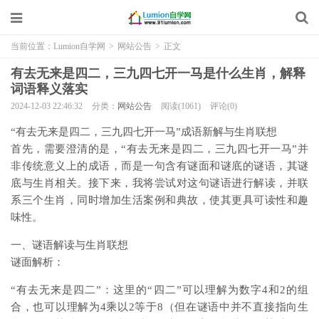
当前位置：
Lumion自学网
>
网站公告
>
正文
有去无来是四二，三九四七开一马是什么生肖，解释
词语释义落实
2024-12-03 22:46:32
分类：
网站公告
阅读(1061)
评论(0)
“有去无来是四二，三九四七开一马”成语新解与生肖联想
首先，需要澄清的是，“有去无来是四二，三九四七开一马”并
非传统意义上的成语，而是一句含有谜面和谜底的谜语，其谜
底与生肖相关。接下来，我将尝试对这句谜语进行解读，并联
系三个生肖，同时增加生活案例和典故，使其更具可读性和趣
味性。
一、谜语解读与生肖联想
谜面解析：
“有去无来是四二”：这里的“四二”可以理解为数字4和2的组
合，也可以理解为4乘以2等于8（但在谜语中并不直接指向生