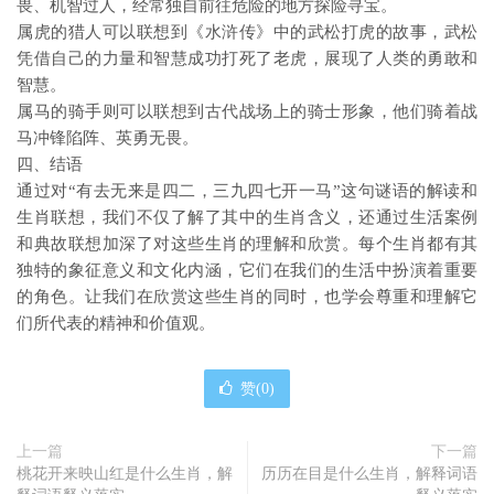
畏、机智过人，经常独自前往危险的地方探险寻宝。
属虎的猎人可以联想到《水浒传》中的武松打虎的故事，武松
凭借自己的力量和智慧成功打死了老虎，展现了人类的勇敢和
智慧。
属马的骑手则可以联想到古代战场上的骑士形象，他们骑着战
马冲锋陷阵、英勇无畏。
四、结语
通过对“有去无来是四二，三九四七开一马”这句谜语的解读和
生肖联想，我们不仅了解了其中的生肖含义，还通过生活案例
和典故联想加深了对这些生肖的理解和欣赏。每个生肖都有其
独特的象征意义和文化内涵，它们在我们的生活中扮演着重要
的角色。让我们在欣赏这些生肖的同时，也学会尊重和理解它
们所代表的精神和价值观。
赞(
0
)
上一篇
下一篇
桃花开来映山红是什么生肖，解
历历在目是什么生肖，解释词语