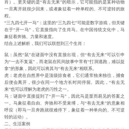
肖）。更关键的是“有去无来”的暗示，它可能指的是某种动物
一旦离开就很少回来，或者象征着一种单程的、不可逆转的旅
程。
“三九四七开一马”：这里的“三九四七”可能是数字游戏，但关键
在于“开一马”，它直接指向了生肖马。在中国传统文化中，马
象征着奔驰、力量和速度。
结合上述解析，我们可以联想到三个生肖：
鼠：虽然“鼠”在谜面中没有直接出现，但“有去无来”可以引申
为“一去不复返”，而老鼠在民间故事中常有“打洞逃跑，难以捉
拿”的形象，因此可以将其与“有去无来”相联系。
虎：老虎在自然界中是顶级掠食者，它们通常独来独往，捕食
后便会离开，很少在同一个地方长时间停留。因此，“有去无
来”也可以理解为老虎的习性之一。
马：谜面中直接提到了“开一马”，因此马是显而易见的答案之
一。马象征着自由、奔驰和不受束缚，与“有去无来”的意象相
呼应（即马一旦奔跑就很难停下，象征着一种单向的、不可逆
转的运动）。
二、生活案例