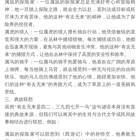
属鼠的探险家：一位属鼠的探险家总是充满好奇心和冒险精
神，他一旦踏上探险之路，就会全力以赴，直到达成目标或耗
尽体力才肯罢休。他的这种“有去无来”的精神，让他成为了探
险界的佼佼者。
属虎的猎人：一位属虎的猎人擅长独自行动，他凭借敏锐的直
觉和强大的力量，在丛林中捕猎猎物。每次捕猎成功后，他都
会迅速离开现场，避免与其他动物发生冲突。他的这种“有去无
来”的捕猎方式，让他在丛林中保持了高度的安全性和效率。
属马的骑手：一位属马的骑手热爱骑马，他喜欢在广阔的草原
上驰骋。每当他骑上马背，就会感受到一种无与伦比的自由和
快乐。他的马儿也仿佛感受到了他的心情，跑得更加欢快。他
们的这种“有去无来”的奔跑方式，成为了草原上的一道美丽风
景线。
三、典故联想
虽然“有去无来是四二，三九四七开一马”这句谜语本身没有直
接的典故来源，但我们可以将其中的生肖与古代文学或民间故
事相结合进行联想。例如：
属鼠的探险家可以联想到《西游记》中的孙悟空，他勇敢无