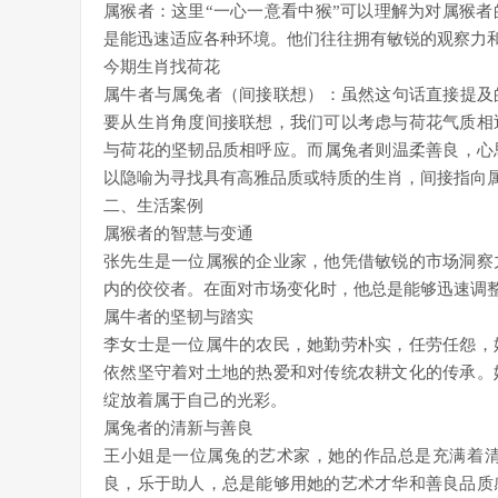
属猴者：这里“一心一意看中猴”可以理解为对属猴
是能迅速适应各种环境。他们往往拥有敏锐的观察力
今期生肖找荷花
属牛者与属兔者（间接联想）：虽然这句话直接提及
要从生肖角度间接联想，我们可以考虑与荷花气质相
与荷花的坚韧品质相呼应。而属兔者则温柔善良，心
以隐喻为寻找具有高雅品质或特质的生肖，间接指向
二、生活案例
属猴者的智慧与变通
张先生是一位属猴的企业家，他凭借敏锐的市场洞察
内的佼佼者。在面对市场变化时，他总是能够迅速调
属牛者的坚韧与踏实
李女士是一位属牛的农民，她勤劳朴实，任劳任怨，
依然坚守着对土地的热爱和对传统农耕文化的传承。
绽放着属于自己的光彩。
属兔者的清新与善良
王小姐是一位属兔的艺术家，她的作品总是充满着
良，乐于助人，总是能够用她的艺术才华和善良品质