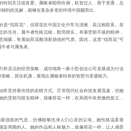
者的特别关注或喜爱。属猴者聪明伶俐，机智过人，善于变通，总
和独到的见解，能够在复杂多变的环境中脱颖而出。
的是“找荷花”，但荷花在中国文化中常与清雅、高洁相联系。若
近的生肖。属牛者性格沉稳，勤劳踏实，有着坚韧不拔的精神，
思细腻，有着如荷花般清新脱俗的气质。因此，这里“找荷花”可
属牛者与属兔者。
力和灵活的经营策略，成功地将一家小型创业公司发展成为行业
整策略，抓住机遇，展现出属猴者特有的智慧与变通能力。
始终坚持着传统的农耕方式。尽管现代社会科技发展迅速，但她
她的坚韧与踏实精神，就像荷花一样，在风雨中依然傲然挺立，
清新脱俗的气息，仿佛能够洗净人们心灵的尘埃。她性格温柔善
感染周围的人。她的作品和人格魅力，就像荷花一样，让人感受