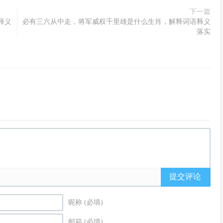
下一篇
释义
必有三六从中走，将军威权千里雄是什么生肖，解释词语释义
落实
提交评论
昵称 (必填)
邮箱 (必填)