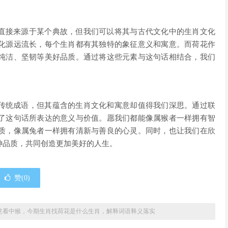
非直接来源于某个典故，但我们可以将其与古代文化中的生肖文化
化源远流长，每个生肖都有其独特的象征意义和寓意。而荷花作
纯洁、坚韧等美好品质。通过将这些元素与这句话相结合，我们
非传统成语，但其蕴含的生肖文化和寓意却值得我们深思。通过联
了这句话所表达的意义与价值。愿我们都能像属猴者一样拥有智
质，像属兔者一样拥有清新与善良的心灵。同时，也让我们在欣
神品质，共同创造更加美好的人生。
赞(
0
)
意看中猴，今期生肖找荷花是什么生肖，解释词语释义落实