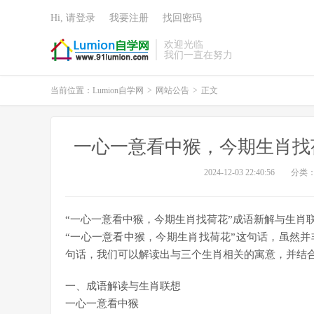
Hi, 请登录
我要注册
找回密码
欢迎光临
我们一直在努力
当前位置：
Lumion自学网
>
网站公告
>
正文
一心一意看中猴，今期生肖找
2024-12-03 22:40:56
分类
“一心一意看中猴，今期生肖找荷花”成语新解与生肖
“一心一意看中猴，今期生肖找荷花”这句话，虽然
句话，我们可以解读出与三个生肖相关的寓意，并结
一、成语解读与生肖联想
一心一意看中猴