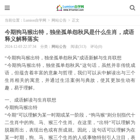
当前位置：
Lumion自学网
>
网站公告
>
正文
今期狗马猴出特，独坐孤单怨秋风是什么生肖，成语
释义解释落实
2024-12-03 22:37:34
分类：
网站公告
阅读(513)
评论(0)
“今期狗马猴出特，独坐孤单怨秋风”成语新解与生肖联想
“今期狗马猴出特，独坐孤单怨秋风”这句话，虽然并非传统成
语，但蕴含着丰富的意象与哲理，我们可以从中解读出与三个
生肖相关的寓意，并通过生活案例与典故，使其更加生动有
趣，易于理解。
一、成语解读与生肖联想
今期狗马猴出特
“今期”可以理解为某一时期或某一阶段，“狗马猴”则分别指代十
二生肖中的狗、马、猴三个生肖。在这里，“出特”可以理解为
脱颖而出，表现出色或有所成就。因此，这句话可以理解为在
某一时期，狗、马、猴三个生肖的人或事物特别引人注目，表