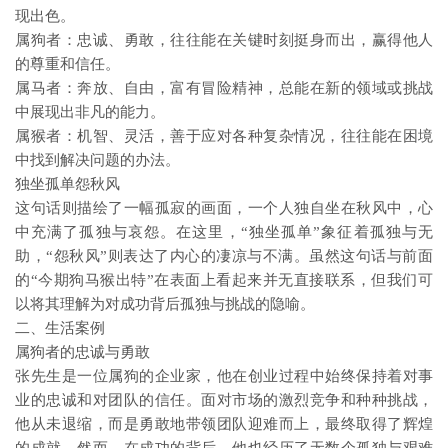
现出色。
属狗者：忠诚、勇敢，往往能在关键时刻挺身而出，赢得他人
的尊重和信任。
属马者：奔放、自由，富有冒险精神，总能在新的领域或挑战
中展现出非凡的能力。
属猴者：机智、灵活，善于应对各种复杂情况，往往能在困境
中找到解决问题的办法。
独坐孤单怨秋风
这句话则描绘了一幅孤寂的画面，一个人独自坐在秋风中，心
中充满了孤独与哀怨。在这里，“独坐孤单”象征着孤独与无
助，“怨秋风”则表达了内心的凄凉与不满。虽然这句话与前面
的“今期狗马猴出特”在表面上看起来并无直接联系，但我们可
以将其理解为对成功背后孤独与挑战的隐喻。
二、生活案例
属狗者的忠诚与勇敢
张先生是一位属狗的企业家，他在创业过程中始终保持着对事
业的忠诚和对团队的信任。面对市场的激烈竞争和种种挑战，
他从未退缩，而是勇敢地带领团队迎难而上，最终取得了辉煌