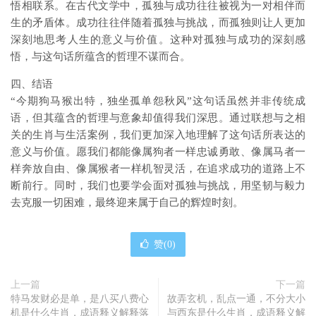
悟相联系。在古代文学中，孤独与成功往往被视为一对相伴而
生的矛盾体。成功往往伴随着孤独与挑战，而孤独则让人更加
深刻地思考人生的意义与价值。这种对孤独与成功的深刻感
悟，与这句话所蕴含的哲理不谋而合。
四、结语
“今期狗马猴出特，独坐孤单怨秋风”这句话虽然并非传统成
语，但其蕴含的哲理与意象却值得我们深思。通过联想与之相
关的生肖与生活案例，我们更加深入地理解了这句话所表达的
意义与价值。愿我们都能像属狗者一样忠诚勇敢、像属马者一
样奔放自由、像属猴者一样机智灵活，在追求成功的道路上不
断前行。同时，我们也要学会面对孤独与挑战，用坚韧与毅力
去克服一切困难，最终迎来属于自己的辉煌时刻。
赞(
0
)
上一篇
下一篇
特马发财必是单，是八买八费心
故弄玄机，乱点一通，不分大小
机是什么生肖，成语释义解释落
与西东是什么生肖，成语释义解