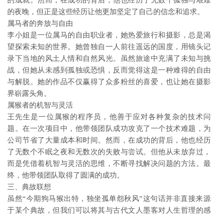
的成就。然而，在成功的背后，他也经历了无数个孤独与艰难
的夜晚，但正是这些经历让他更加坚定了自己的信念和追求。
属马者的奔放与自由
李小姐是一位属马的自由职业者，她热爱旅行和摄影，总是渴
望探索未知的世界。她曾独自一人前往遥远的国度，用镜头记
录下当地的风土人情和自然风光。虽然旅途中充满了未知与挑
战，但她从未感到孤独或恐惧，反而觉得这是一种难得的自由
与解脱。她的作品不仅赢得了众多粉丝的喜爱，也让她在摄影
界崭露头角。
属猴者的机智与灵活
王先生是一位属猴的程序员，他善于应对各种复杂的技术问
题。在一次项目中，他带领团队成功攻克了一个技术难题，为
公司节省了大量成本和时间。然而，在成功的背后，他也经历
了无数个不眠之夜和无数次的失败与尝试。但他从未放弃过，
而是凭借着机智与灵活的思维，不断寻找解决问题的方法。最
终，他带领团队取得了圆满的成功。
三、典故联想
虽然“今期狗马猴出特，独坐孤单怨秋风”这句话并非直接来源
于某个典故，但我们可以将其与古代文人墨客对人生哲理的感