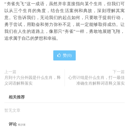
“夯雀先飞”这一成语，虽然并非直接指向某个生肖，但我们可
以从三个生肖的角度，结合生活案例和典故，深刻理解其寓
意。它告诉我们，无论我们的起点如何，只要敢于提前行动，
勇于尝试，用勤奋和努力弥补不足，就一定能够取得成功。让
我们在人生的道路上，像那只“夯雀”一样，勇敢地展翅飞翔，
追求属于自己的梦想和幸福。
赞(
0
)
上一篇
下一篇
月到十六分外园是什么生肖，释
心劳计绌是什么生肖，打一最佳
义词语解释落实
准确生肖解释词语释义落实
相关推荐
暂无文章
评论
抢沙发