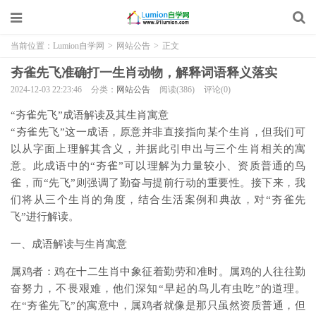
当前位置：
Lumion自学网
>
网站公告
>
正文
夯雀先飞准确打一生肖动物，解释词语释义落实
2024-12-03 22:23:46
分类：
网站公告
阅读(386)
评论(0)
“夯雀先飞”成语解读及其生肖寓意
“夯雀先飞”这一成语，原意并非直接指向某个生肖，但我们可
以从字面上理解其含义，并据此引申出与三个生肖相关的寓
意。此成语中的“夯雀”可以理解为力量较小、资质普通的鸟
雀，而“先飞”则强调了勤奋与提前行动的重要性。接下来，我
们将从三个生肖的角度，结合生活案例和典故，对“夯雀先
飞”进行解读。
一、成语解读与生肖寓意
属鸡者：鸡在十二生肖中象征着勤劳和准时。属鸡的人往往勤
奋努力，不畏艰难，他们深知“早起的鸟儿有虫吃”的道理。
在“夯雀先飞”的寓意中，属鸡者就像是那只虽然资质普通，但