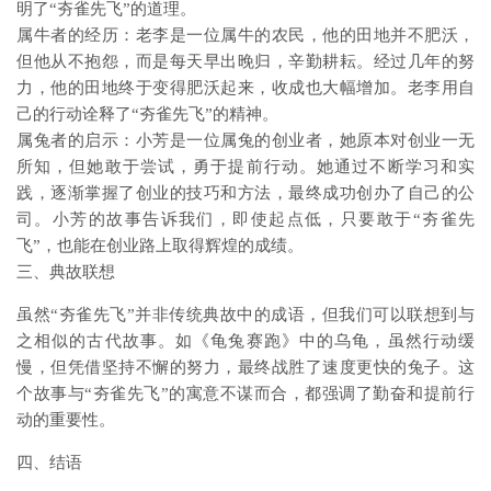
明了“夯雀先飞”的道理。
属牛者的经历：老李是一位属牛的农民，他的田地并不肥沃，
但他从不抱怨，而是每天早出晚归，辛勤耕耘。经过几年的努
力，他的田地终于变得肥沃起来，收成也大幅增加。老李用自
己的行动诠释了“夯雀先飞”的精神。
属兔者的启示：小芳是一位属兔的创业者，她原本对创业一无
所知，但她敢于尝试，勇于提前行动。她通过不断学习和实
践，逐渐掌握了创业的技巧和方法，最终成功创办了自己的公
司。小芳的故事告诉我们，即使起点低，只要敢于“夯雀先
飞”，也能在创业路上取得辉煌的成绩。
三、典故联想
虽然“夯雀先飞”并非传统典故中的成语，但我们可以联想到与
之相似的古代故事。如《龟兔赛跑》中的乌龟，虽然行动缓
慢，但凭借坚持不懈的努力，最终战胜了速度更快的兔子。这
个故事与“夯雀先飞”的寓意不谋而合，都强调了勤奋和提前行
动的重要性。
四、结语