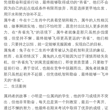
凭借勤奋和提前行动，最终能够取得成功的“夯雀”。他们不会
因为自己的起点低或条件有限而放弃，而是选择更早地出发，
用汗水和努力弥补不足。
属牛者：牛在十二生肖中代表着坚韧和毅力。属牛的人性格沉
稳，做事脚踏实地，他们不怕吃苦，愿意付出比别人更多的努
力。在“夯雀先飞”的语境下，属牛者就像是那只虽然步伐缓
慢，但坚持不懈，最终能够飞得更高更远的“夯雀”。他们相
信，只要持之以恒，就一定能够克服困难，实现自己的目标。
属兔者：兔子在十二生肖中通常被认为是机智和灵活的象征。
然而，在某些情况下，属兔的人也可能因为过于谨慎而错失良
机。但“夯雀先飞”的寓意提醒他们，即使资质普通，只要敢于
提前行动，勇于尝试，也能在竞争中脱颖而出。属兔者就像是
那只虽然起初并不起眼，但凭借机智和勤奋，最终能够一飞冲
天的“夯雀”。
二、生活案例
属鸡者的故事：小明是一位属鸡的学生，他的学习成绩并不突
出，但他非常勤奋，每天总是第一个到教室，最后一个离开。
通过不懈的努力，他最终在期末考试中取得了优异的成绩，证