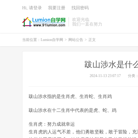
Hi, 请登录
我要注册
找回密码
欢迎光临
我们一直在努力
当前位置：
Lumion自学网
>
网站公告
>
正文
跋山涉水是什
2024-11-13 23:07:17
分类
跋山涉水指的是生肖虎、生肖蛇、生肖鸡
跋山涉水在十二生肖中代表的是虎、蛇、鸡
生肖虎：努力成就幸运
生肖虎的人运气不差，他们勇敢坚毅，敢于冒险，充