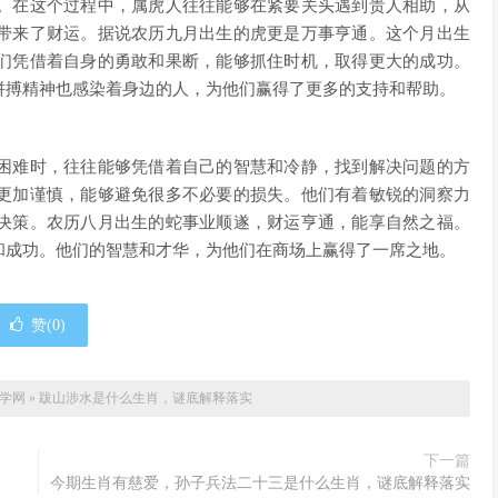
。在这个过程中，属虎人往往能够在紧要关头遇到贵人相助，从
带来了财运。据说农历九月出生的虎更是万事亨通。这个月出生
们凭借着自身的勇敢和果断，能够抓住时机，取得更大的成功。
拼搏精神也感染着身边的人，为他们赢得了更多的支持和帮助。
困难时，往往能够凭借着自己的智慧和冷静，找到解决问题的方
更加谨慎，能够避免很多不必要的损失。他们有着敏锐的洞察力
决策。农历八月出生的蛇事业顺遂，财运亨通，能享自然之福。
和成功。他们的智慧和才华，为他们在商场上赢得了一席之地。
赞(
0
)
自学网
»
跋山涉水是什么生肖，谜底解释落实
下一篇
今期生肖有慈爱，孙子兵法二十三是什么生肖，谜底解释落实