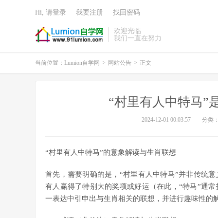
Hi, 请登录
我要注册
找回密码
欢迎光临
我们一直在努力
当前位置：
Lumion自学网
>
网站公告
>
正文
“村里有人中特马”
2024-12-01 00:03:57
分类
“村里有人中特马”的意象解读与生肖联想
首先，需要明确的是，“村里有人中特马”并非传统
有人赢得了特别大的奖项或好运（在此，“特马”通
一表达中引申出与生肖相关的联想，并进行趣味性的