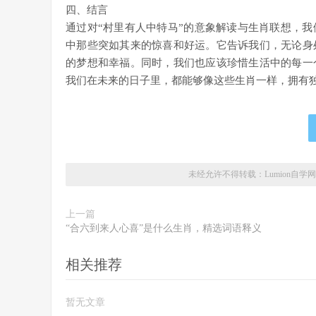
四、结言
通过对“村里有人中特马”的意象解读与生肖联想，
中那些突如其来的惊喜和好运。它告诉我们，无论身
的梦想和幸福。同时，我们也应该珍惜生活中的每一
我们在未来的日子里，都能够像这些生肖一样，拥有
未经允许不得转载：
Lumion自学网
上一篇
“合六到来人心喜”是什么生肖，精选词语释义
相关推荐
暂无文章