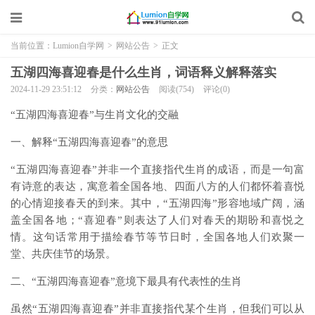
当前位置：
Lumion自学网
>
网站公告
>
正文
五湖四海喜迎春是什么生肖，词语释义解释落实
2024-11-29 23:51:12
分类：
网站公告
阅读(754)
评论(0)
“五湖四海喜迎春”与生肖文化的交融
一、解释“五湖四海喜迎春”的意思
“五湖四海喜迎春”并非一个直接指代生肖的成语，而是一句富
有诗意的表达，寓意着全国各地、四面八方的人们都怀着喜悦
的心情迎接春天的到来。其中，“五湖四海”形容地域广阔，涵
盖全国各地；“喜迎春”则表达了人们对春天的期盼和喜悦之
情。这句话常用于描绘春节等节日时，全国各地人们欢聚一
堂、共庆佳节的场景。
二、“五湖四海喜迎春”意境下最具有代表性的生肖
虽然“五湖四海喜迎春”并非直接指代某个生肖，但我们可以从