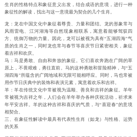
生肖的性格特点和象征意义出发，结合成语的意境，进行一种
象征性的解读，找出与这一意境最为契合的几个生肖。
龙：龙在中国文化中象征着尊贵、力量和团结。龙的形象常与
风雨雷电、江河湖海等自然现象相联系，寓意着能够驾驭四
方、统御万物的力量。因此，龙可以被视为具有“五湖四海”气
质的生肖之一，同时龙也常与春节等喜庆节日紧密相关，象征
着吉祥和欢庆。
马：马是勇敢、自由和奔放的象征。它们喜欢奔跑在广阔的草
原上，不畏艰难，勇往直前。马的这种勇敢和冒险精神，与“五
湖四海”所蕴含的广阔地域和无限可能相呼应。同时，马也常被
用作节日庆典中的装饰和表演元素，寓意着欢乐和吉祥。
羊：羊在传统文化中常被视为温顺、善良和吉祥的象征。羊年
常被视为吉祥之年，人们会在羊年举办各种庆祝活动，祈求来
年平安吉祥。羊的这种吉祥和喜庆的气质，与“喜迎春”的意境
相契合。
三、在象征性解读中最具有代表性生肖（如龙）与性格、运势
的关系