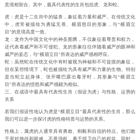
意境相契合。其中，最具代表性的生肖包括虎、龙和蛇。
虎：虎是十二生肖中的猛兽，象征着力量和威严。在传统文化
中，虎常被描绘为勇猛无畏、横眉怒目的形象，与“横眉立
目”的意境高度一致。
龙：龙作为中国文化中的神圣图腾，不仅象征着尊贵和权力，
还代表着威严和不可侵犯。龙的形象往往伴随着威严的眼神和
威严的姿态，与“横眉立目”所表达的威严感相呼应。
蛇：虽然蛇在传统文化中有时被视为神秘和不可捉摸的象征，
但在某些情境下，蛇也被描绘为具有威严和力量的生物。特别
是当蛇立起身体、张开嘴巴露出毒牙时，其形象与“横眉立
目”所表达的愤怒和威严感颇为相似。
三、在成语中最具有代表性生肖（假设为虎）与性格、运势的
关系
若我们假设性地认为虎是“横眉立目”最具代表性的生肖，那么
我们可以进一步探讨虎的性格特质与运势的关系。
性格上，属虎的人通常具有勇敢、刚毅和自信的特点。他们敢
于面对挑战和困难，不畏强权，勇于捍卫自己的权益。同时，