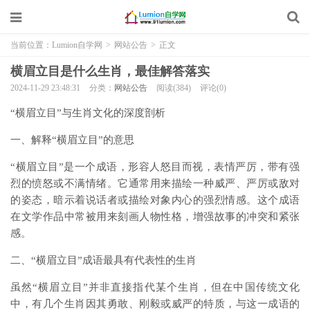
当前位置：
Lumion自学网
>
网站公告
>
正文
横眉立目是什么生肖，最佳解答落实
2024-11-29 23:48:31
分类：
网站公告
阅读(384)
评论(0)
“横眉立目”与生肖文化的深度剖析
一、解释“横眉立目”的意思
“横眉立目”是一个成语，形容人怒目而视，表情严厉，带有强
烈的愤怒或不满情绪。它通常用来描绘一种威严、严厉或敌对
的姿态，暗示着说话者或描绘对象内心的强烈情感。这个成语
在文学作品中常被用来刻画人物性格，增强故事的冲突和紧张
感。
二、“横眉立目”成语最具有代表性的生肖
虽然“横眉立目”并非直接指代某个生肖，但在中国传统文化
中，有几个生肖因其勇敢、刚毅或威严的特质，与这一成语的