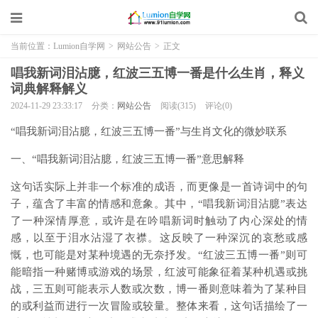
当前位置：
Lumion自学网
>
网站公告
>
正文
唱我新词泪沾臆，红波三五博一番是什么生肖，释义
词典解释解义
2024-11-29 23:33:17
分类：
网站公告
阅读(315)
评论(0)
“唱我新词泪沾臆，红波三五博一番”与生肖文化的微妙联系
一、“唱我新词泪沾臆，红波三五博一番”意思解释
这句话实际上并非一个标准的成语，而更像是一首诗词中的句
子，蕴含了丰富的情感和意象。其中，“唱我新词泪沾臆”表达
了一种深情厚意，或许是在吟唱新词时触动了内心深处的情
感，以至于泪水沾湿了衣襟。这反映了一种深沉的哀愁或感
慨，也可能是对某种境遇的无奈抒发。“红波三五博一番”则可
能暗指一种赌博或游戏的场景，红波可能象征着某种机遇或挑
战，三五则可能表示人数或次数，博一番则意味着为了某种目
的或利益而进行一次冒险或较量。整体来看，这句话描绘了一