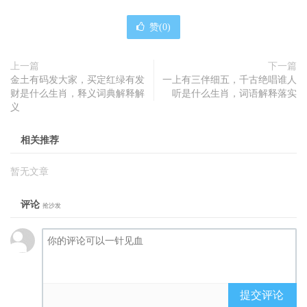
赞(
0
)
上一篇
下一篇
金土有码发大家，买定红绿有发
一上有三伴细五，千古绝唱谁人
财是什么生肖，释义词典解释解
听是什么生肖，词语解释落实
义
相关推荐
暂无文章
评论
抢沙发
提交评论