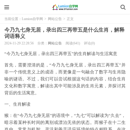
当前位置：
Lumion自学网
>
网站公告
>
正文
今乃九七身无居，录出四三再带五是什么生肖，解释
词语释义
2024-11-29 22:28:56
分类：
网站公告
阅读(641)
评论(0)
“今乃九七身无居，录出四三再带五”的生肖解读与生活寓意
首先，需要澄清的是，“今乃九七身无居，录出四三再带五”并
非一个传统意义上的成语，而更像是一句融合了数字与生肖隐
喻的谜语。不过，我们可以尝试根据这句话的内容，结合生肖
文化和数字寓意，解读出其中可能涉及的生肖元素，并探讨其
背后的生活寓意。
一、生肖解读
猴：在“今乃九七身无居”的语境中，“九七”可以解读为“久去”，
暗示着某种长时间的离别或漂泊无依的状态。而猴子在十二生
肖中，常常与机智、灵活和善于适应环境的特点相联系。在这