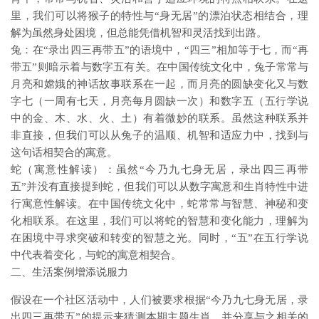
里，我们可以将猴子的特性与“身无居”的漂泊状态相结合，理
解为虽然身处困境，但总能凭借机智和灵活找到出路。
兔：在“录出四三再带五”的语境中，“四三”相加等于七，而“再
带五”则暗示着与数字五有关。在中国传统文化中，兔子常常与
月亮和嫦娥的神话故事联系在一起，而月亮的圆缺变化又与数
字七（一周有七天，月亮每月圆缺一次）和数字五（五行学说
中的金、木、水、火、土）有着微妙的联系。虽然这种联系并
非直接，但我们可以从兔子的温顺、机智和适应力中，找到与
这句话相契合的寓意。
蛇（寓意性解读）：虽然“今乃九七身无居，录出四三再带
五”并没有直接提到蛇，但我们可以从数字寓意和生肖特性中进
行寓意性解读。在中国传统文化中，蛇常常与智慧、神秘和变
化相联系。在这里，我们可以将蛇的智慧和变化能力，理解为
在困境中寻求突破和转变的智慧之光。同时，“五”在五行学说
中代表着变化，与蛇的寓意相契合。
二、生活案例增添说服力
假设在一个社区活动中，人们被要求根据“今乃九七身无居，录
出四三再带五”的提示来猜测本期主题生肖，并分享与之相关的