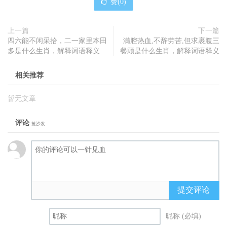
赞(
0
)
上一篇
下一篇
四六能不闲采拾，二一家里本田
满腔热血,不辞劳苦,但求裹腹三
多是什么生肖，解释词语释义
餐顾是什么生肖，解释词语释义
相关推荐
暂无文章
评论
抢沙发
提交评论
昵称 (必填)